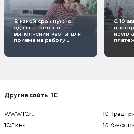
В какой срок нужно
С 10 а
сдавать отчет о
иностр
выполнении квоты для
неупла
приема на работу
плате
инвалидов
будут 
аннули
Другие сайты 1С
WWW.1С.ru
1С:Предпр
1С:Линк
1С:Консалт