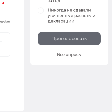
за год
ля
Никогда не сдавали
уточненные расчеты и
декларации
otodom.
Проголосовать
Все опросы