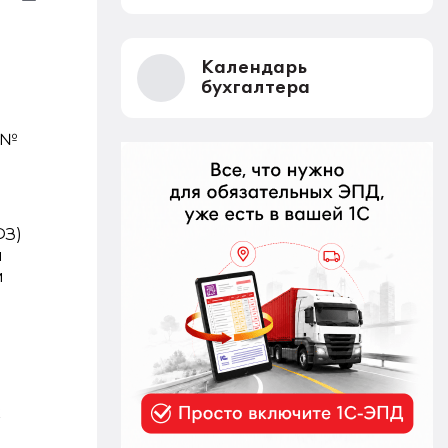
Календарь
бухгалтера
 №
ФЗ)
и
м
к