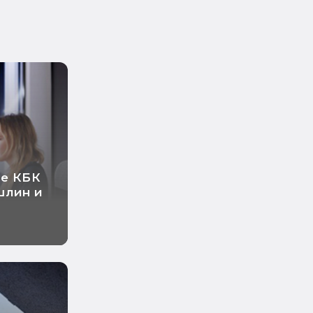
ые КБК
шлин и