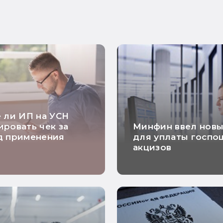
 ли ИП на УСН
ровать чек за
Минфин ввел нов
д применения
для уплаты госпо
акцизов