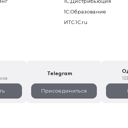
инг
1С:Дистрибьюция
1С:Образование
ИТС.1C.ru
е
О
Telegram
иков
13
ть
Присоединиться