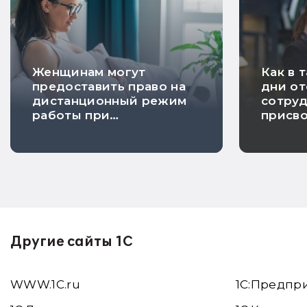
Женщинам могут
Как в 
предоставить право на
дни от
дистанционный режим
сотруд
работы при
присв
беременности
инвал
уволь
Другие сайты 1С
WWW.1С.ru
1С:Предпр