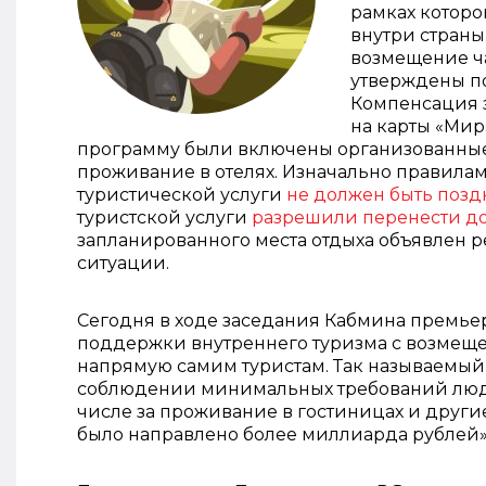
рамках которо
внутри страны
возмещение ча
утверждены по
Компенсация з
на карты «Мир
программу были включены организованные т
проживание в отелях. Изначально правилам
туристической услуги
не должен быть поздн
туристской услуги
разрешили перенести до
запланированного места отдыха объявлен
ситуации.
Сегодня в ходе заседания Кабмина премьер
поддержки внутреннего туризма с возмещен
напрямую самим туристам. Так называемый
соблюдении минимальных требований людя
числе за проживание в гостиницах и другие
было направлено более миллиарда рублей»