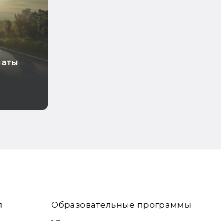
т
латы
о
тии
я
Образовательные программы