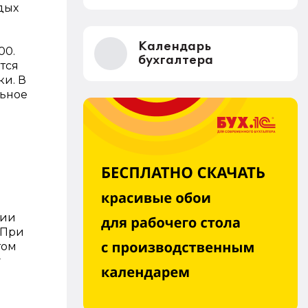
тдых
Календарь
00.
бухгалтера
тся
ки. В
льное
сии
 При
том
у