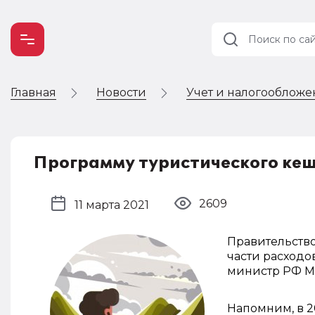
Главная
Новости
Учет и налогооблож
Учет и
налогообложение
Автоматизация
Программу туристического кеш
2609
11 марта 2021
Правительств
части расходо
министр РФ М
Напомним, в 