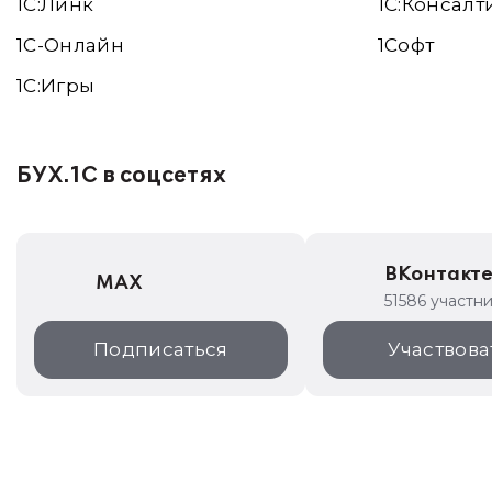
1С:Линк
1С:Консалт
1С-Онлайн
1Софт
1C:Игры
БУХ.1С в соцсетях
ВКонтакт
MAX
51586 участн
Подписаться
Участвова