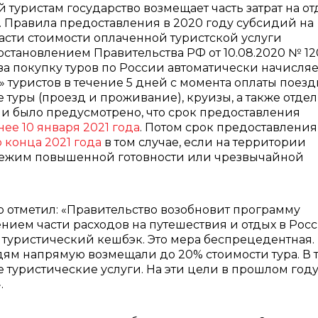
й туристам государство возмещает часть затрат на о
. Правила предоставления в 2020 году субсидий на
сти стоимости оплаченной туристской услуги
становлением Правительства РФ от 10.08.2020 № 12
а покупку туров по России автоматически начисляе
» туристов в течение 5 дней с момента оплаты поезд
уры (проезд и проживание), круизы, а также отде
и было предусмотрено, что срок предоставления
ее 10 января 2021 года
. Потом срок предоставления
 конца 2021 года
в том случае, если на территории
 режим повышенной готовности или чрезвычайной
 отметил: «Правительство возобновит программу
ием части расходов на путешествия и отдых в Рос
 туристический кешбэк. Это мера беспрецедентная.
м напрямую возмещали до 20% стоимости тура. В 
 туристические услуги. На эти цели в прошлом год
.