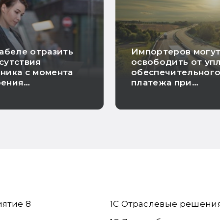
табеле отразить
Импортеров могу
сутствия
освободить от уп
ника с момента
обеспечительног
оения
платежа при
идности до
предъявлении
нения
банковской гаран
иятие 8
1С Отраслевые решени