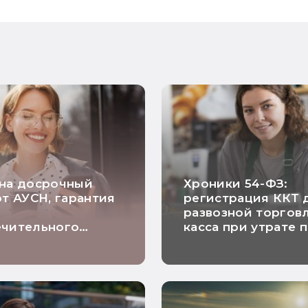
 на досрочный
Хроники 54-ФЗ:
от АУСН, гарантия
регистрация ККТ 
о
развозной торговл
ечительного
касса при утрате 
а и расчетный
на ПСН и исключе
о длящимся
риска проверки
рам: самые
ие новости
и