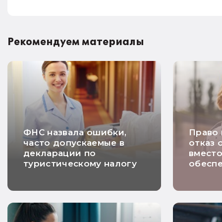
Рекомендуем материалы
ФНС назвала ошибки,
Право
часто допускаемые в
отказ 
декларации по
вмест
туристическому налогу
обесп
платеж
НДС п
догово
хорош
недел