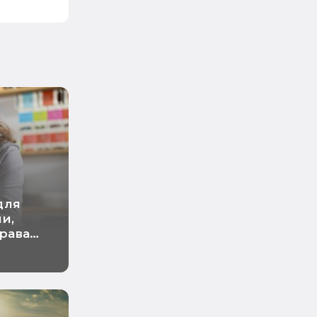
для
и,
права
ние