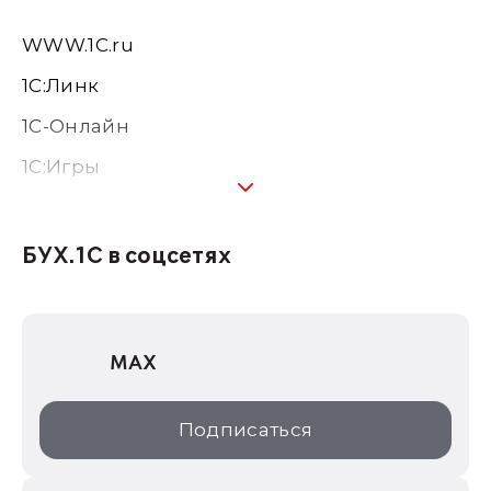
WWW.1С.ru
1С:Линк
1С-Онлайн
1C:Игры
1С:Предприятие 8
1С:Консалтинг
БУХ.1С в соцсетях
1Софт
1С Отраслевые решения
MAX
1С:Дистрибьюция
1С:Образование
Подписаться
ИТС.1C.ru