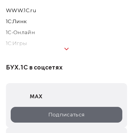
WWW.1С.ru
1С:Линк
1С-Онлайн
1C:Игры
1С:Предприятие 8
1С:Консалтинг
БУХ.1С в соцсетях
1Софт
1С Отраслевые решения
MAX
1С:Дистрибьюция
1С:Образование
Подписаться
ИТС.1C.ru
Образовательные программы