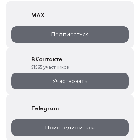
1С Отраслевые решения
MAX
1С:Дистрибьюция
1С:Образование
Подписаться
ИТС.1C.ru
Образовательные программы
ВКонтакте
1С для торговли
51565 участников
1С:Торговая площадка
Участвовать
Telegram
Присоединиться