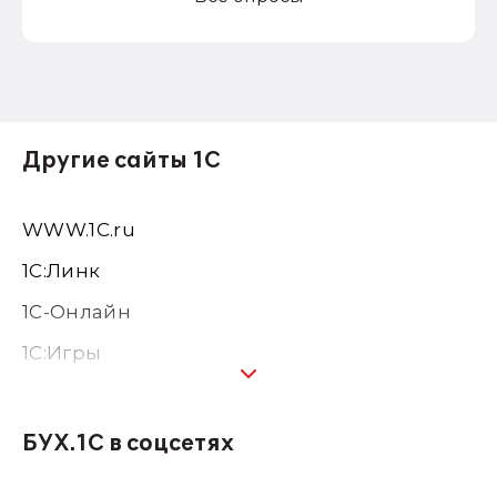
Другие сайты 1С
WWW.1С.ru
1С:Линк
1С-Онлайн
1C:Игры
1С:Предприятие 8
1С:Консалтинг
БУХ.1С в соцсетях
1Софт