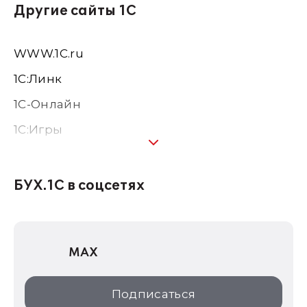
Другие сайты 1С
WWW.1С.ru
1С:Линк
1С-Онлайн
1C:Игры
1С:Предприятие 8
1С:Консалтинг
БУХ.1С в соцсетях
1Софт
1С Отраслевые решения
MAX
1С:Дистрибьюция
1С:Образование
Подписаться
ИТС.1C.ru