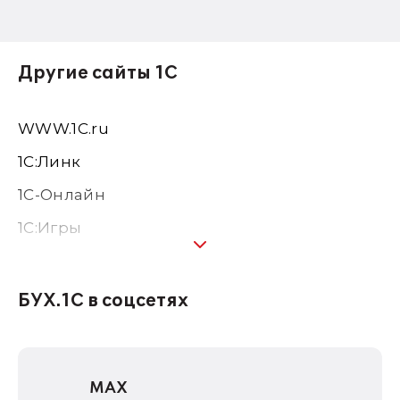
Другие сайты 1С
WWW.1С.ru
1С:Линк
1С-Онлайн
1C:Игры
1С:Предприятие 8
1С:Консалтинг
БУХ.1С в соцсетях
1Софт
1С Отраслевые решения
MAX
1С:Дистрибьюция