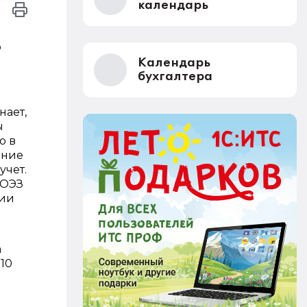
календарь
о
Календарь
бухгалтера
нает,
ы
о в
ение
учет.
 ОЭЗ
рии
а
10