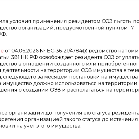
ила условия применения резидентом ОЭЗ льготы п
щество организаций, предусмотренной пунктом 17
РФ.
ме
от 04.06.2026 № БС-36-21/4784@ ведомство напоми
татьи 381 НК РФ освобождает резидента ОЭЗ от уплат
щество в отношении созданного или приобретенног
 деятельности на территории ОЭЗ имущества в теч
ца, следующего за месяцем постановки на имущества 
е имущество должно использоваться на территории
ашения о создании ОЭЗ и располагаться на террито
нсе организации до получения ею статуса резидент
бретения организацией такого статуса до истечения 
новки на учет этого имущества.