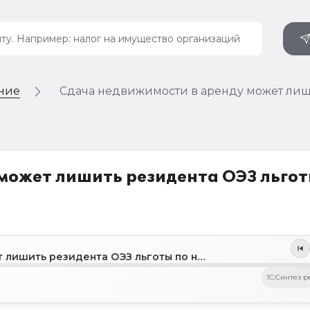
ение
Сдача недвижимости в аренду может лиши
может лишить резидента ОЭЗ льго
Сдача недвижимости в аренду может лишить резидента ОЭЗ льготы по налогу на имущество
1C:Синтез р