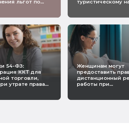
ения льгот по
туристическому н
 на прибыль
и 54-ФЗ:
Женщинам могут
рация ККТ для
предоставить пра
ной торговли,
дистанционный р
при утрате права
работы при
 и исключение
беременности
проверки