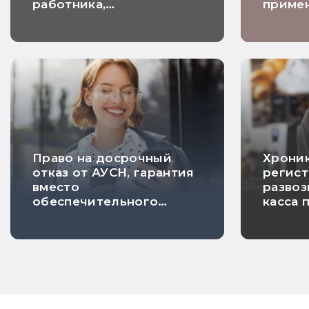
работника,
примен
находящегося в отпуске
налогу
Право на досрочный
Хроник
отказ от АУСН, гарантия
регист
вместо
развоз
обеспечительного
касса 
платежа и расчетный
на ПСН
НДС по длящимся
риска 
договорам: самые
хорошие новости
недели