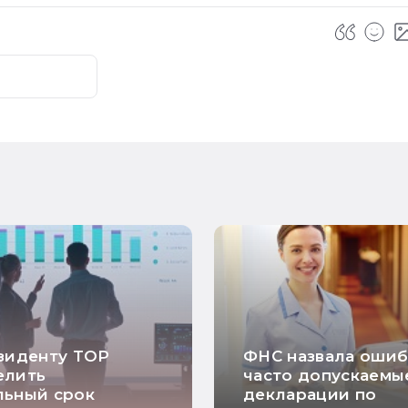
зиденту ТОР
ФНС назвала ошиб
елить
часто допускаемы
льный срок
декларации по