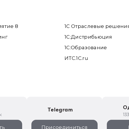
иятие 8
1С Отраслевые решени
инг
1С:Дистрибьюция
1С:Образование
ИТС.1C.ru
е
О
Telegram
к
13
ть
Присоединиться