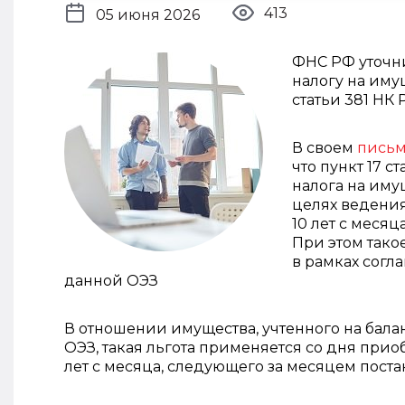
413
05 июня 2026
ФНС РФ уточн
налогу на иму
статьи 381 НК 
В своем
пись
что пункт 17 с
налога на иму
целях ведения
10 лет с меся
При этом тако
в рамках согл
данной ОЭЗ
В отношении имущества, учтенного на бала
ОЭЗ, такая льгота применяется со дня прио
лет с месяца, следующего за месяцем поста