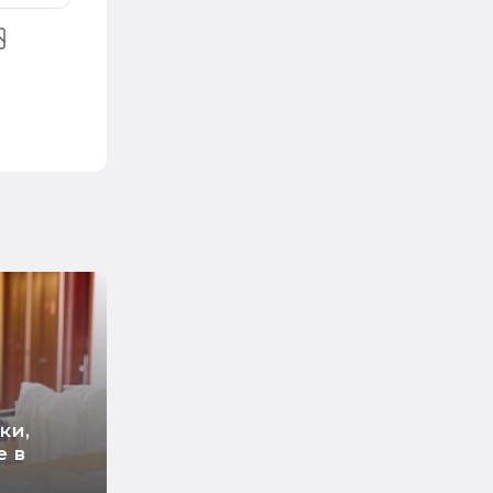
ки,
е в