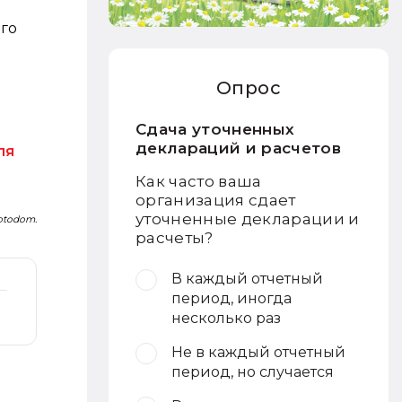
го
Опрос
Сдача уточненных
деклараций и расчетов
ля
Как часто ваша
организация сдает
уточненные декларации и
Fotodom.
расчеты?
В каждый отчетный
период, иногда
несколько раз
Не в каждый отчетный
период, но случается