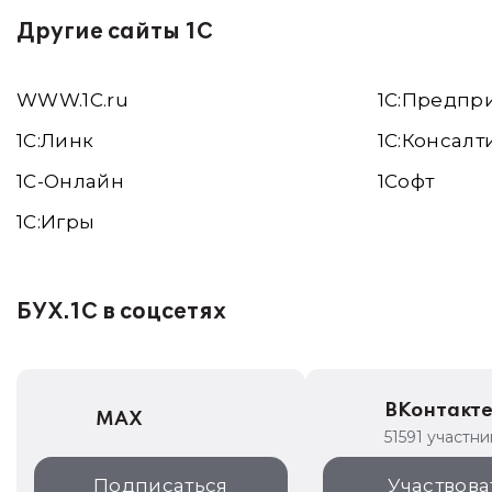
Другие сайты 1С
WWW.1С.ru
1С:Предпр
1С:Линк
1С:Консалт
1С-Онлайн
1Софт
1C:Игры
БУХ.1С в соцсетях
ВКонтакт
MAX
51591 участни
Подписаться
Участвова