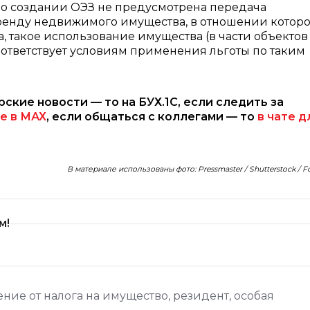
 о создании ОЭЗ не предусмотрена передача
ренду недвижимого имущества, в отношении которо
, такое использование имущества (в части объектов
ответствует условиям применения льготы по таким
рские новости — то на БУХ.1С, если следить за
е в МАХ
, если общаться с коллегами — то
в чате д
В материале использованы фото: Pressmaster / Shutterstock / 
м!
ние от налога на имущество
,
резидент
,
особая