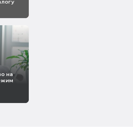
алогу
во на
ежим