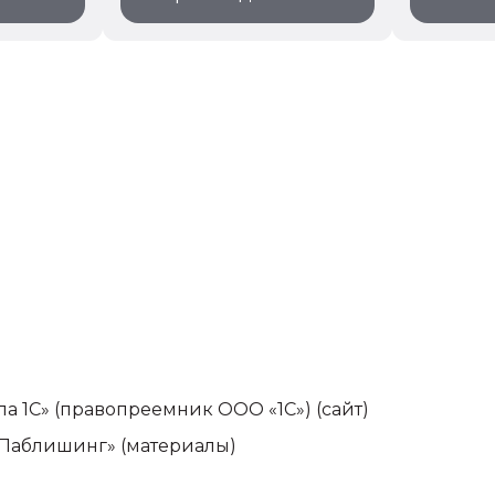
па 1С» (правопреемник ООО «1С»)
(сайт)
-Паблишинг» (материалы)