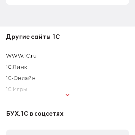
Другие сайты 1С
WWW.1С.ru
1С:Линк
1С-Онлайн
1C:Игры
1С:Предприятие 8
1С:Консалтинг
БУХ.1С в соцсетях
1Софт
1С Отраслевые решения