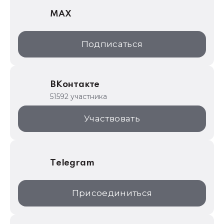
MAX
1С:Дистрибьюция
1С:Образование
Подписаться
ИТС.1C.ru
Образовательные программы
ВКонтакте
1С для торговли
51592 участника
1С:Торговая площадка
Участвовать
Telegram
Присоединиться