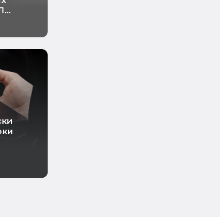
ых
Л
ски
ски
рки