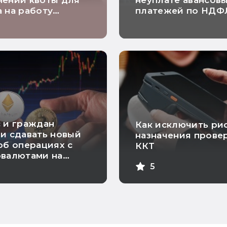
нении квоты для
неуплате авансов
 на работу
платежей по НДФ
идов
будут автоматиче
аннулироваться
 и граждан
Как исключить ри
и сдавать новый
назначения прове
об операциях с
ККТ
овалютами на
ранных
5
ормах