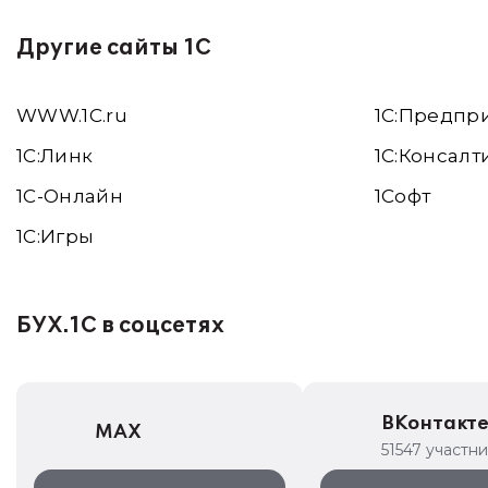
Другие сайты 1С
WWW.1С.ru
1С:Предпр
1С:Линк
1С:Консалт
1С-Онлайн
1Софт
1C:Игры
БУХ.1С в соцсетях
ВКонтакт
MAX
51547 участн