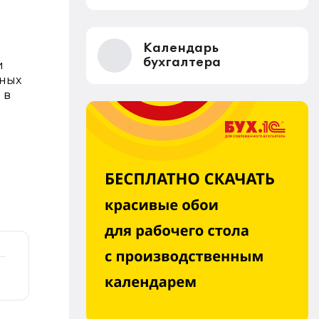
Календарь
бухгалтера
и
ьных
 в
й