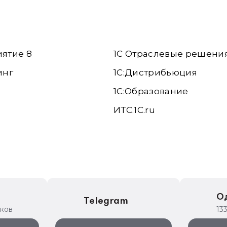
иятие 8
1С Отраслевые решени
инг
1С:Дистрибьюция
1С:Образование
ИТС.1C.ru
е
О
Telegram
иков
13