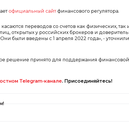
щает
официальный сайт
финансового регулятора.
касаются переводов со счетов как физических, так 
иц, открытых у российских брокеров и доверител
Они были введены с 1 апреля 2022 года», - уточнили
нное решение принято для поддержания финансово
остном Telegram-канале
. Присоединяйтесь!
м!