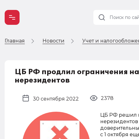
Главная
Новости
Учет и налогооблож
Учет и
налогообложение
Автоматизация
ЦБ РФ продлил ограничения на
нерезидентов
2378
30 сентября 2022
ЦБ РФ решил 
нерезидентов 
доверительны
с 1 октября ещ