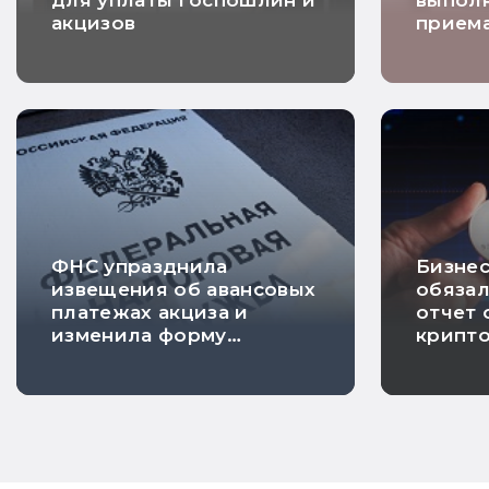
для уплаты госпошлин и
выпол
акцизов
приема
инвал
ФНС упразднила
Бизнес
извещения об авансовых
обязал
платежах акциза и
отчет 
изменила форму
крипт
заявления о
иност
согласовании расходов
платф