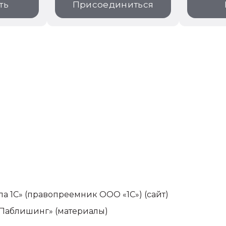
ть
Присоединиться
па 1С» (правопреемник ООО «1С»)
(сайт)
-Паблишинг» (материалы)