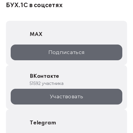
1С:Консалтинг
БУХ.1С в соцсетях
1Софт
1С Отраслевые решения
MAX
1С:Дистрибьюция
1С:Образование
Подписаться
ИТС.1C.ru
Образовательные программы
ВКонтакте
1С для торговли
51592 участника
1С:Торговая площадка
Участвовать
Telegram