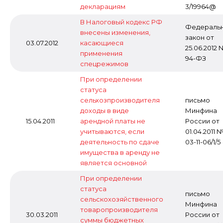
декларациям
3/19964@
В Налоговый кодекс РФ
Федераль
внесены изменения,
закон от
03.07.2012
касающиеся
25.06.2012
применения
94-ФЗ
спецрежимов
При определении
статуса
сельхозпроизводителя
письмо
доходы в виде
Минфина
15.04.2011
арендной платы не
России от
учитываются, если
01.04.2011 
деятельность по сдаче
03-11-06/1/5
имущества в аренду не
является основной
При определении
статуса
письмо
сельскохозяйственного
Минфина
товаропроизводителя
30.03.2011
России от
суммы бюджетных