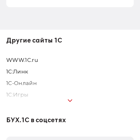
Другие сайты 1С
WWW.1С.ru
1С:Линк
1С-Онлайн
1C:Игры
1С:Предприятие 8
1С:Консалтинг
БУХ.1С в соцсетях
1Софт