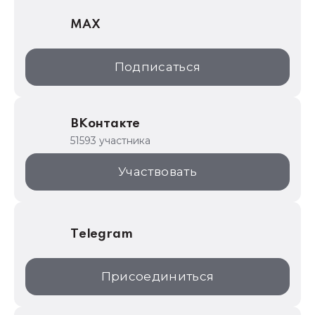
1С Отраслевые решения
MAX
1С:Дистрибьюция
1С:Образование
Подписаться
ИТС.1C.ru
Образовательные программы
ВКонтакте
1С для торговли
51593 участника
1С:Торговая площадка
Участвовать
Telegram
Присоединиться