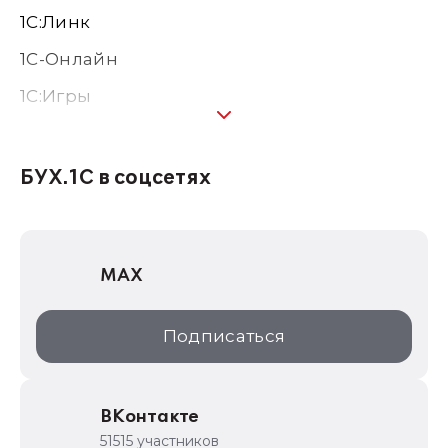
1С:Линк
1С-Онлайн
1C:Игры
1С:Предприятие 8
1С:Консалтинг
БУХ.1С в соцсетях
1Софт
1С Отраслевые решения
MAX
1С:Дистрибьюция
1С:Образование
Подписаться
ИТС.1C.ru
Образовательные программы
ВКонтакте
1С для торговли
51515 участников