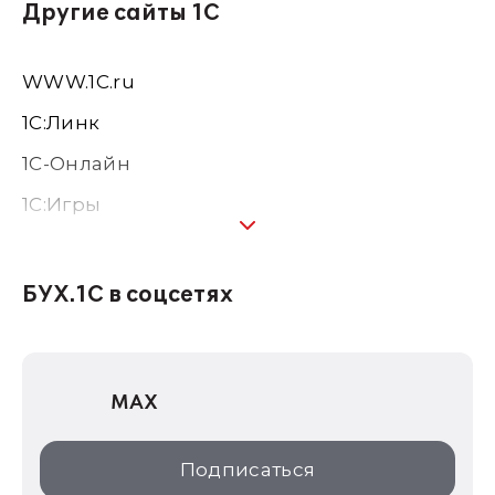
Другие сайты 1С
WWW.1С.ru
1С:Линк
1С-Онлайн
1C:Игры
1С:Предприятие 8
1С:Консалтинг
БУХ.1С в соцсетях
1Софт
1С Отраслевые решения
MAX
1С:Дистрибьюция
1С:Образование
Подписаться
ИТС.1C.ru