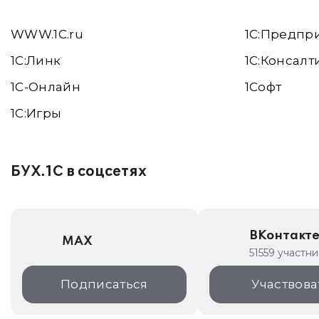
WWW.1С.ru
1С:Предпр
1С:Линк
1С:Консалт
1С-Онлайн
1Софт
1C:Игры
БУХ.1С в соцсетях
ВКонтакт
MAX
51559 участн
Подписаться
Участвова