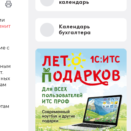
календарь
ии
имит
Календарь
бухгалтера
ие с
очным
т.
нных
дам
етам