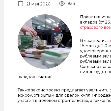
853
21 мая 2026
Правительство
вкладов (от 23
страхового в
В частности,
з
1,5 млн до 2,
удостоверенн
рублевым вкла
рублевым вкла
Согласно пол
видов будет в
вкладов (счетов).
Также законопроект предлагает увеличить с
эскроу, открытым для сделок купли-прода
участия в долевом строительстве, а также 