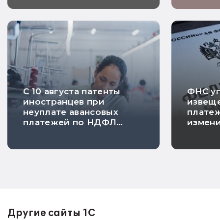
С 10 августа патенты
ФНС у
иностранцев при
извеще
неуплате авансовых
платеж
платежей по НДФЛ
измен
будут автоматически
заявле
аннулироваться
соглас
Другие сайты 1С