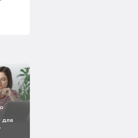
но
 для