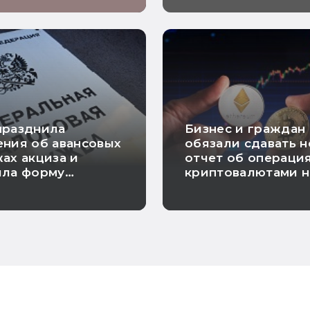
празднила
Бизнес и граждан
ния об авансовых
обязали сдавать 
ах акциза и
отчет об операция
ила форму
криптовалютами н
ния о
иностранных
овании расходов
платформах