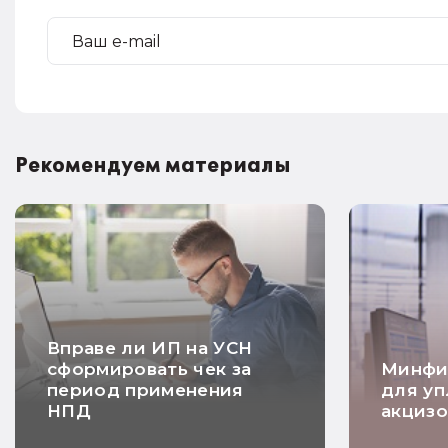
Рекомендуем материалы
Вправе ли ИП на УСН
сформировать чек за
Минфи
период применения
для уп
НПД
акцизо