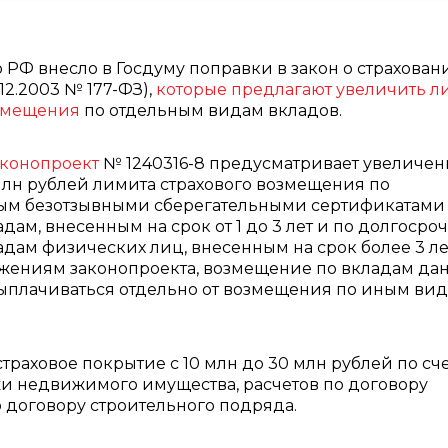
 РФ внесло в Госдуму поправки в закон о страхован
.12.2003 № 177-ФЗ),
которые предлагают увеличить л
озмещения
по отдельным видам вкладов.
аконопроект
№ 1240316-8 предусматривает увеличен
0 млн рублей лимита страхового возмещения по
ым безотзывными сберегательными сертификатами
дам, внесенным на срок от 1 до 3 лет и по долгоср
дам физических лиц, внесенным на срок более 3 ле
ожениям законопроекта, возмещение по вкладам да
ыплачиваться отдельно от возмещения по иным ви
траховое покрытие с 10 млн до 30 млн рублей по сч
жи недвижимого имущества, расчетов по договору
по договору строительного подряда.