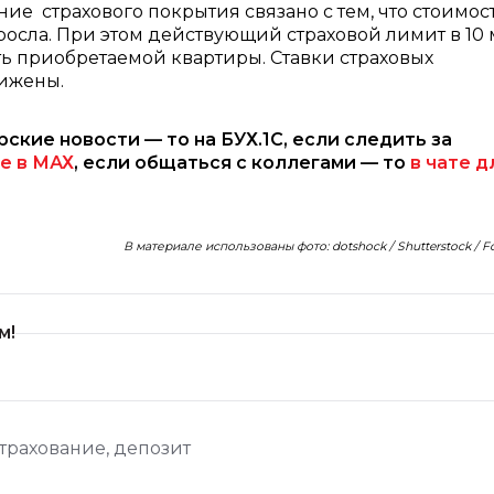
ие страхового покрытия связано с тем, что стоимос
осла. При этом действующий страховой лимит в 10
ть приобретаемой квартиры. Ставки страховых
нижены.
рские новости — то на БУХ.1С, если следить за
е в МАХ
, если общаться с коллегами — то
в чате д
В материале использованы фото: dotshock / Shutterstock / 
м!
страхование
,
депозит