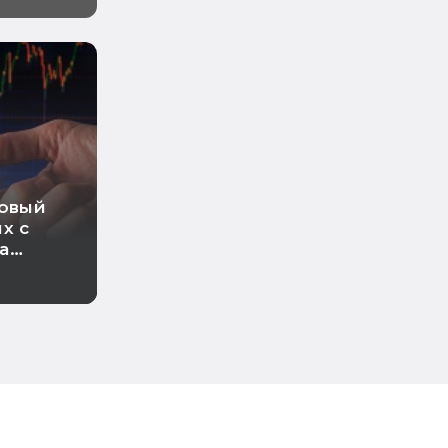
новый
х с
а