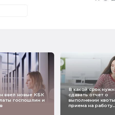
В какой срок нуж
н ввел новые КБК
сдавать отчет о
латы госпошлин и
выполнении квоты
в
приема на работу
инвалидов