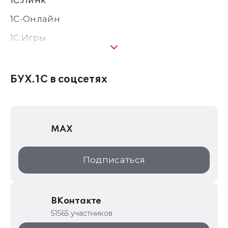
1С:Линк
1С-Онлайн
1C:Игры
1С:Предприятие 8
1С:Консалтинг
БУХ.1С в соцсетях
1Софт
1С Отраслевые решения
MAX
1С:Дистрибьюция
1С:Образование
Подписаться
ИТС.1C.ru
Образовательные программы
ВКонтакте
1С для торговли
51565 участников
1С:Торговая площадка