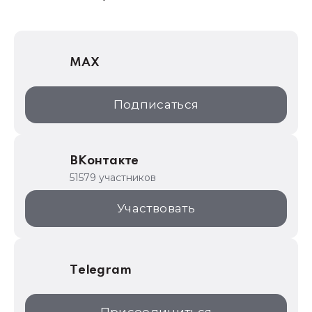
1Софт
1С Отраслевые решения
MAX
1С:Дистрибьюция
1С:Образование
Подписаться
ИТС.1C.ru
Образовательные программы
ВКонтакте
1С для торговли
51579 участников
1С:Торговая площадка
Участвовать
Telegram