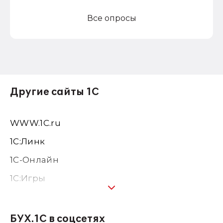
Все опросы
Другие сайты 1С
WWW.1С.ru
1С:Линк
1С-Онлайн
1C:Игры
1С:Предприятие 8
1С:Консалтинг
БУХ.1С в соцсетях