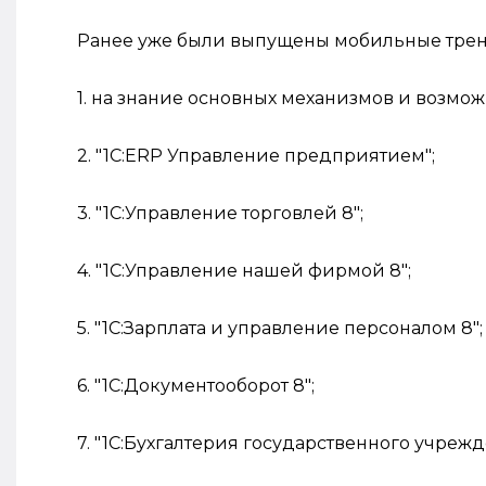
Ранее уже были выпущены мобильные трен
1. на знание основных механизмов и возмо
2. "1С:ERP Управление предприятием";
3. "1С:Управление торговлей 8";
4. "1С:Управление нашей фирмой 8";
5. "1С:Зарплата и управление персоналом 8";
6. "1С:Документооборот 8";
7. "1С:Бухгалтерия государственного учрежд