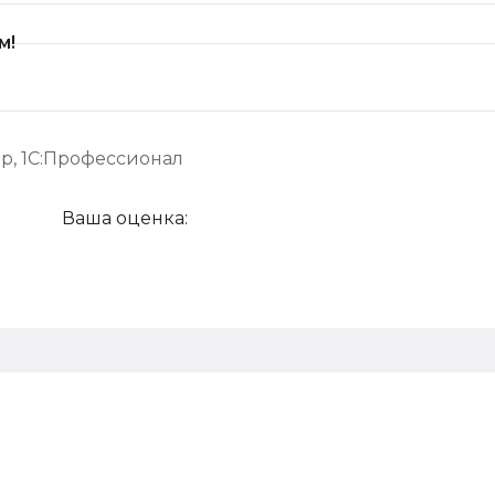
м!
ер
,
1С:Профессионал
Ваша оценка: