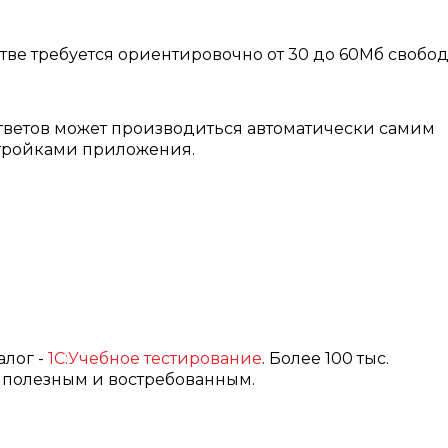
стве требуется ориентировочно от 30 до 60Мб свобо
тветов может производиться автоматически самим
стройками приложения.
алог -
1С:Учебное тестирование
. Более 100 тыс.
с полезным и востребованным.