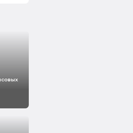
нсовых
ходов