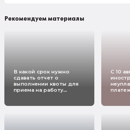
Рекомендуем материалы
В какой срок нужно
С 10 а
сдавать отчет о
иностр
выполнении квоты для
неупла
приема на работу
плате
инвалидов
будут 
аннули