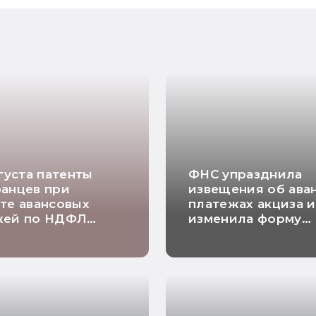
вгуста патенты
ФНС упразднила
анцев при
извещения об ава
те авансовых
платежах акциза и
жей по НДФЛ
изменила форму
автоматически
заявления о
роваться
согласовании рас