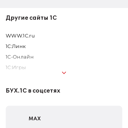
Другие сайты 1С
WWW.1С.ru
1С:Линк
1С-Онлайн
1C:Игры
1С:Предприятие 8
1С:Консалтинг
БУХ.1С в соцсетях
1Софт
1С Отраслевые решения
MAX
1С:Дистрибьюция