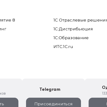
иятие 8
1С Отраслевые решени
инг
1С:Дистрибьюция
1С:Образование
ИТС.1C.ru
е
О
Telegram
иков
13
ть
Присоединиться