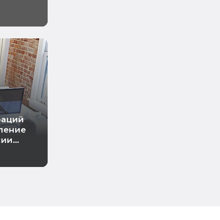
раций
вление
сии
овая)
ры
сии
овая)