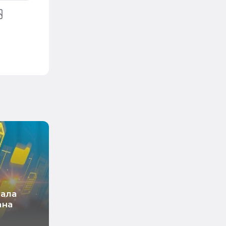
тала
ана