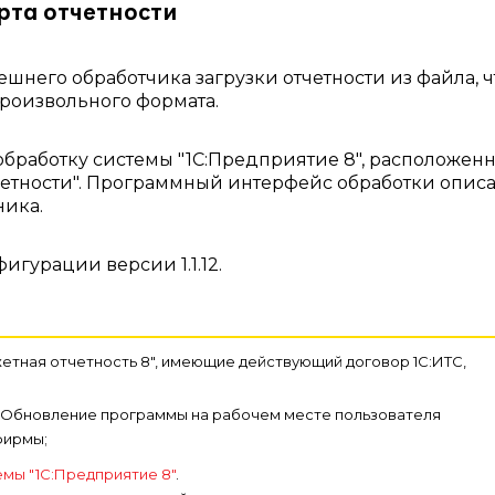
та отчетности
него обработчика загрузки отчетности из файла, ч
произвольного формата.
бработку системы "1С:Предприятие 8", расположен
етности". Программный интерфейс обработки описа
ика.
гурации версии 1.1.12.
етная отчетность 8", имеющие действующий договор 1С:ИТС,
. Обновление программы на рабочем месте пользователя
фирмы;
мы "1С:Предприятие 8"
.