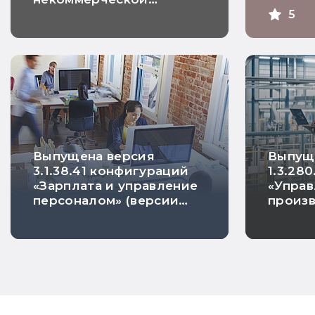
КОРП и
организации» (ПРОФ,
5
КОРП и базовая)
Выпущена версия
Выпущ
3.1.38.41 конфигураций
1.3.28
«Зарплата и управление
«Упра
персоналом» (версии
произ
ПРОФ, КОРП и базовая)
предп
и «Зарплата и кадры
государственного
учреждения» (версии
ПРОФ, КОРП и базовая)