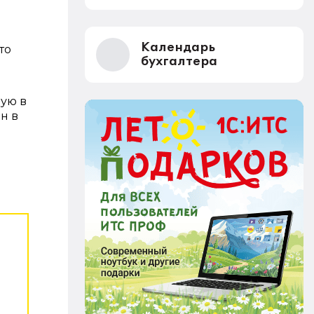
Календарь
то
бухгалтера
ную в
н в