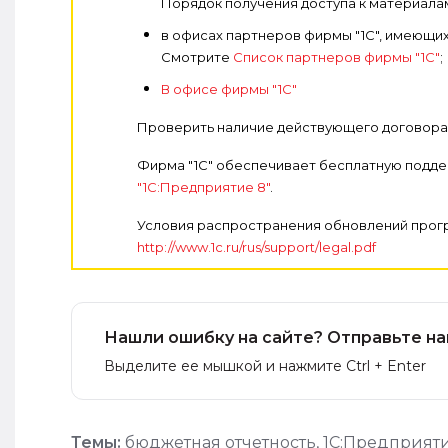
Порядок получения доступа к материала
в офисах партнеров фирмы "1С", имеющи
Смотрите
Список партнеров фирмы "1С"
;
В офисе фирмы "1С"
Проверить наличие действующего договора
Фирма "1С" обеспечивает бесплатную подд
"1С:Предприятие 8"
.
Условия распространения обновлений прогр
http://www.1c.ru/rus/support/legal.pdf
Нашли ошибку на сайте? Отправьте на
Выделите ее мышкой и нажмите Ctrl + Enter
Темы:
бюджетная отчетность
,
1С:Предприят