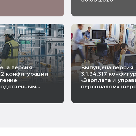
 базовая)
ена версия
Выпущена версия
0.2 конфигурации
3.1.34.317 конфигу
вление
«Зарплата и упра
водственным
персоналом» (вер
риятием»
ПРОФ, КОРП и баз
и «Зарплата и кад
государственного
учреждения» (вер
ПРОФ, КОРП и баз