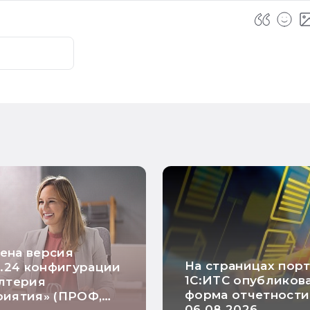
ена версия
На страницах пор
3.24 конфигурации
1С:ИТС опубликов
лтерия
форма отчетности
риятия» (ПРОФ,
06.08.2026