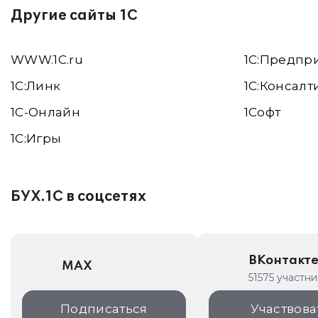
Другие сайты 1С
WWW.1С.ru
1С:Предпр
1С:Линк
1С:Консалт
1С-Онлайн
1Софт
1C:Игры
БУХ.1С в соцсетях
ВКонтакт
MAX
51575 участн
Подписаться
Участвова