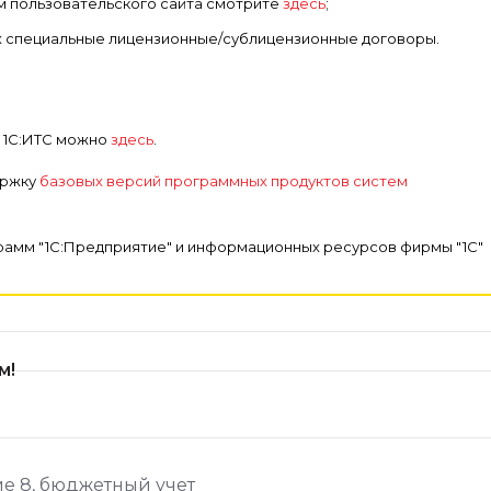
м пользовательского сайта смотрите
здесь
;
х специальные лицензионные/сублицензионные договоры.
 1С:ИТС можно
здесь
.
ержку
базовых версий программных продуктов систем
амм "1С:Предприятие" и информационных ресурсов фирмы "1С"
м!
ие 8
,
бюджетный учет