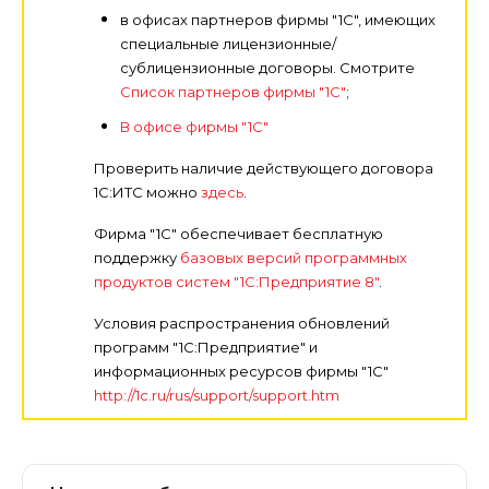
в офисах партнеров фирмы "1С", имеющих
специальные лицензионные/
сублицензионные договоры. Смотрите
Список партнеров фирмы "1С"
;
В офисе фирмы "1С"
Проверить наличие действующего договора
1С:ИТС можно
здесь
.
Фирма "1С" обеспечивает бесплатную
поддержку
базовых версий программных
продуктов систем "1С:Предприятие 8"
.
Условия распространения обновлений
программ "1С:Предприятие" и
информационных ресурсов фирмы "1С"
http://1c.ru/rus/support/support.htm