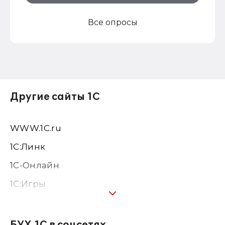
Все опросы
Другие сайты 1С
WWW.1С.ru
1С:Линк
1С-Онлайн
1C:Игры
1С:Предприятие 8
1С:Консалтинг