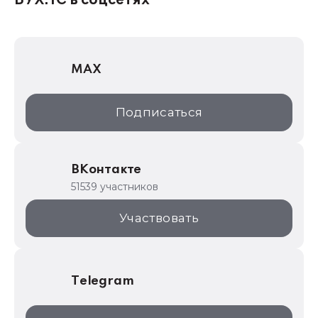
БУХ.1С в соцсетях
1Софт
1С Отраслевые решения
MAX
1С:Дистрибьюция
1С:Образование
Подписаться
ИТС.1C.ru
Образовательные программы
ВКонтакте
1С для торговли
51539 участников
1С:Торговая площадка
Участвовать
Telegram