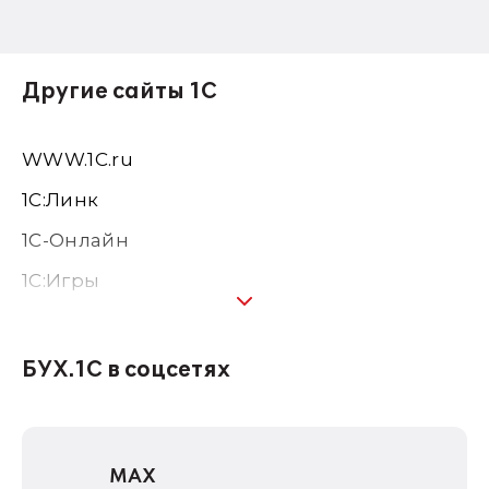
Другие сайты 1С
WWW.1С.ru
1С:Линк
1С-Онлайн
1C:Игры
1С:Предприятие 8
1С:Консалтинг
БУХ.1С в соцсетях
1Софт
1С Отраслевые решения
MAX
1С:Дистрибьюция