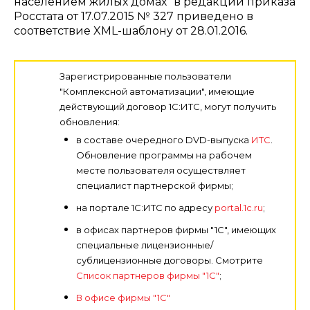
населением жилых домах" в редакции приказа
Росстата от 17.07.2015 № 327 приведено в
соответствие XML-шаблону от 28.01.2016.
Зарегистрированные пользователи
"Комплексной автоматизации", имеющие
действующий договор 1С:ИТС, могут получить
обновления:
в составе очередного DVD-выпуска
ИТС
.
Обновление программы на рабочем
месте пользователя осуществляет
специалист партнерской фирмы;
на портале 1С:ИТС по адресу
portal.1c.ru
;
в офисах партнеров фирмы "1С", имеющих
специальные лицензионные/
сублицензионные договоры. Смотрите
Список партнеров фирмы "1С"
;
В офисе фирмы "1С"