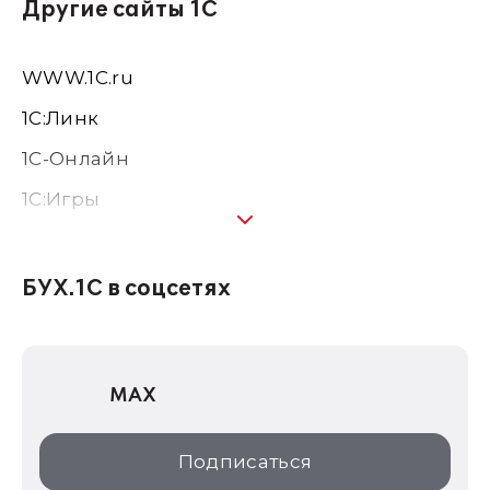
Другие сайты 1С
WWW.1С.ru
1С:Линк
1С-Онлайн
1C:Игры
1С:Предприятие 8
1С:Консалтинг
БУХ.1С в соцсетях
1Софт
1С Отраслевые решения
MAX
1С:Дистрибьюция
1С:Образование
Подписаться
ИТС.1C.ru