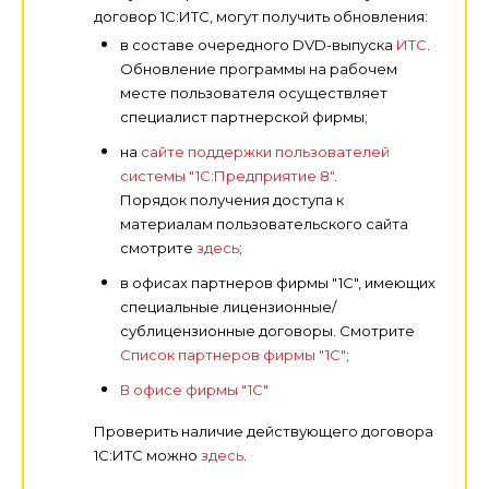
договор 1С:ИТС, могут получить обновления:
в составе очередного DVD-выпуска
ИТС
.
Обновление программы на рабочем
месте пользователя осуществляет
специалист партнерской фирмы;
на
сайте поддержки пользователей
системы "1С:Предприятие 8"
.
Порядок получения доступа к
материалам пользовательского сайта
смотрите
здесь
;
в офисах партнеров фирмы "1С", имеющих
специальные лицензионные/
сублицензионные договоры. Смотрите
Список партнеров фирмы "1С"
;
В офисе фирмы "1С"
Проверить наличие действующего договора
1С:ИТС можно
здесь
.