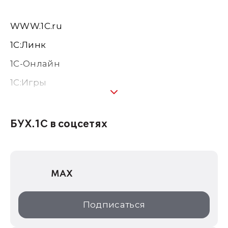
WWW.1С.ru
1С:Линк
1С-Онлайн
1C:Игры
1С:Предприятие 8
1С:Консалтинг
БУХ.1С в соцсетях
1Софт
1С Отраслевые решения
MAX
1С:Дистрибьюция
1С:Образование
Подписаться
ИТС.1C.ru