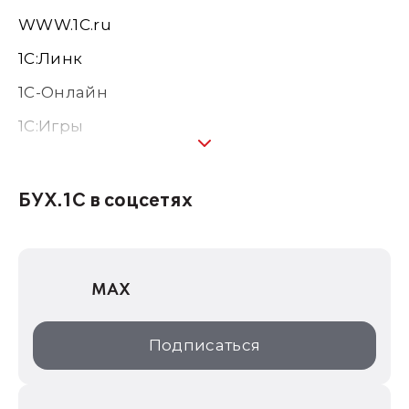
WWW.1С.ru
1С:Линк
1С-Онлайн
1C:Игры
1С:Предприятие 8
1С:Консалтинг
БУХ.1С в соцсетях
1Софт
1С Отраслевые решения
MAX
1С:Дистрибьюция
1С:Образование
Подписаться
ИТС.1C.ru
Образовательные программы