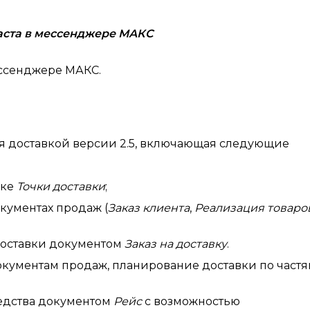
аста в мессенджере МАКС
ссенджере МАКС.
я доставкой версии 2.5, включающая следующие
ике
Точки доставки
;
кументах продаж (
Заказ клиента
,
Реализация товаро
оставки документом
Заказ на доставку
.
окументам продаж, планирование доставки по част
едства документом
Рейс
с возможностью