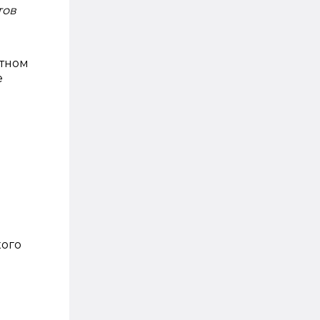
тов
етном
е
кого