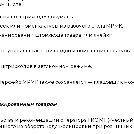
ом числе:
ия по штрихкоду документа.
еек или номенклатуры из рабочего стола МРМК;
канировании штрихкода товара или ячейки
 неуникальных штрихкодов и поиск номенклатуры
 штрихкодов в автономном режиме.
нтерфейс МРМК также сохраняется — кладовщик мо
аркированным товаром
льства и рекомендации оператора ГИС МТ («Честный
енного из оборота кода маркировки при розничных