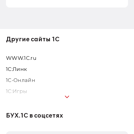
Другие сайты 1С
WWW.1С.ru
1С:Линк
1С-Онлайн
1C:Игры
1С:Предприятие 8
1С:Консалтинг
БУХ.1С в соцсетях
1Софт