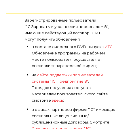
Зарегистрированные пользователи
"1С:Зарплаты и управления персоналом 8",
имеющие действующий договор 1С:ИТС,
могут получить обновления:
в составе очередного DVD-выпуска
ИТС
.
Обновление программы на рабочем
месте пользователя осуществляет
специалист партнерской фирмы;
на
сайте поддержки пользователей
системы "1С:Предприятие 8"
.
Порядок получения доступа к
материалам пользовательского сайта
смотрите
здесь
;
в офисах партнеров фирмы "1С", имеющих
специальные лицензионные/
сублицензионные договоры. Смотрите
Список партнеров фирмы "1С"
;