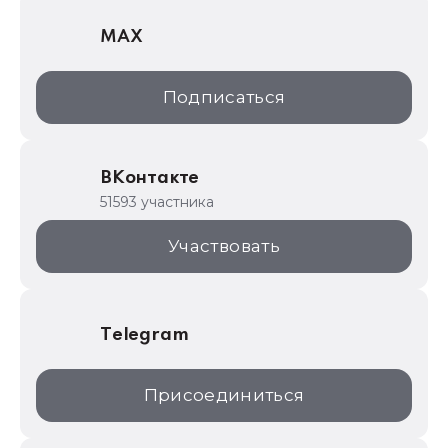
1С Отраслевые решения
MAX
1С:Дистрибьюция
1С:Образование
Подписаться
ИТС.1C.ru
Образовательные программы
ВКонтакте
1С для торговли
51593 участника
1С:Торговая площадка
Участвовать
Telegram
Присоединиться