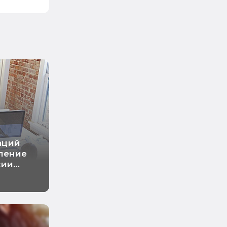
раций
вление
сии
овая)
ры
сии
овая)