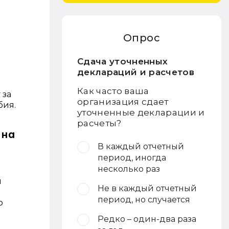
Опрос
Сдача уточненных
деклараций и расчетов
Как часто ваша
 за
организация сдает
бия.
уточненные декларации и
расчеты?
 на
В каждый отчетный
период, иногда
несколько раз
ы
Не в каждый отчетный
период, но случается
р
Редко – один-два раза