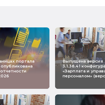
аницах портала
Выпущена версия
 опубликована
3.1.38.41 конфигу
 отчетности
«Зарплата и упра
2026
персоналом» (вер
ПРОФ, КОРП и баз
и «Зарплата и кад
государственного
учреждения» (вер
ПРОФ, КОРП и баз