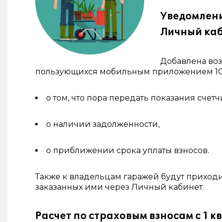
Уведомлени
Личный ка
Добавлена воз
пользующихся мобильным приложением 1С:
о том, что пора передать показания счетч
о наличии задолженности,
о приближении срока уплаты взносов.
Также к владельцам гаражей будут приходи
заказанных ими через Личный кабинет.
Расчет по страховым взносам с 1 к