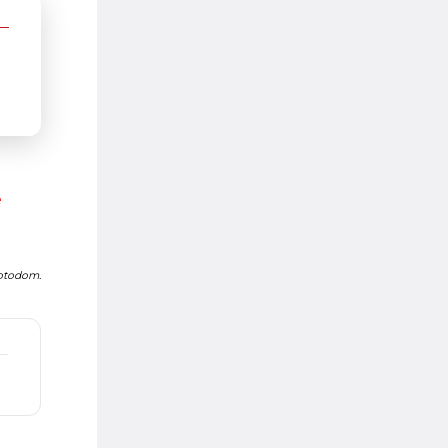
е
Fotodom.