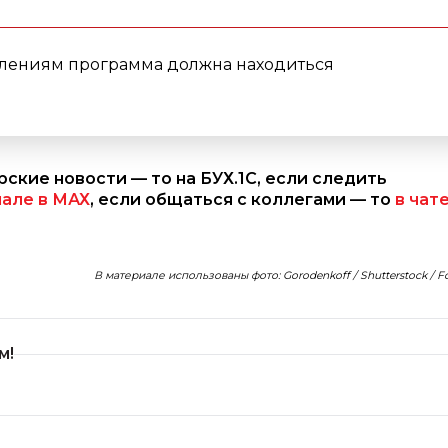
влениям программа должна находиться
ерские новости — то на БУХ.1С, если следить
нале в МАХ
, если общаться с коллегами — то
в чат
В материале использованы фото: Gorodenkoff / Shutterstock / 
м!