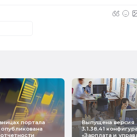
аницах портала
Выпущена версия
 опубликована
3.1.38.41 конфигу
 отчетности
«Зарплата и упра