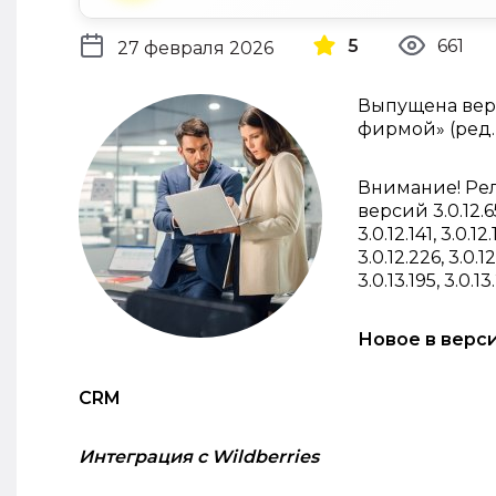
5
661
27 февраля 2026
Выпущена верс
фирмой» (ред. 
Внимание! Ре
версий 3.0.12.65, 
3.0.12.141, 3.0.12.
3.0.12.226, 3.0.12
3.0.13.195, 3.0.13
Новое в верс
CRM
Интеграция с Wildberries