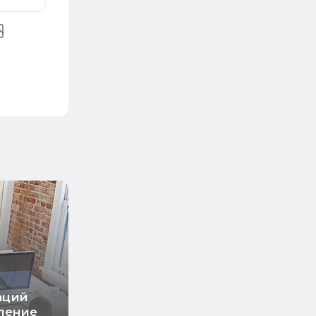
раций
вление