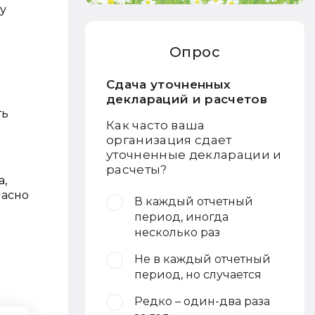
у
Опрос
Сдача уточненных
деклараций и расчетов
ть
Как часто ваша
организация сдает
уточненные декларации и
расчеты?
а,
ласно
В каждый отчетный
период, иногда
несколько раз
Не в каждый отчетный
период, но случается
Редко – один-два раза