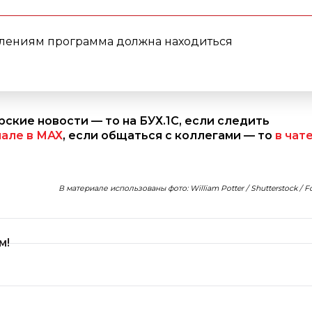
влениям программа должна находиться
ерские новости — то на БУХ.1С, если следить
нале в МАХ
, если общаться с коллегами — то
в чат
В материале использованы фото: William Potter / Shutterstock / 
м!