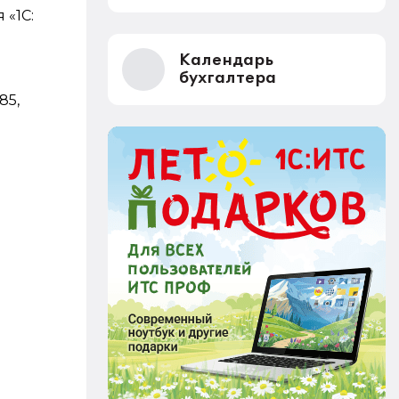
 «1С:
Календарь
бухгалтера
185,