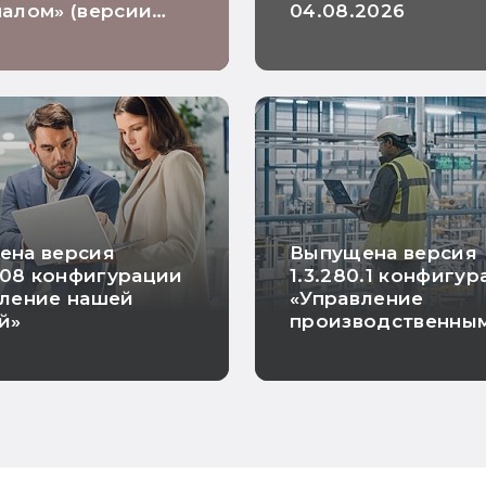
алом» (версии
04.08.2026
КОРП и базовая)
плата и кадры
рственного
ения» (версии
КОРП и базовая)
ена версия
Выпущена версия
.108 конфигурации
1.3.280.1 конфигу
вление нашей
«Управление
й»
производственны
предприятием»