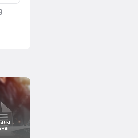
тала
ана