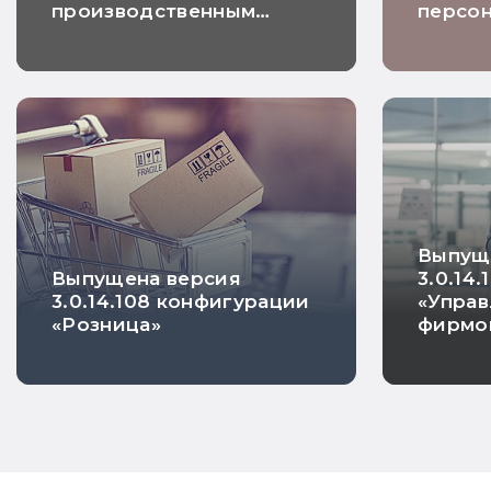
производственным
персон
предприятием»
ПРОФ, 
и «Зар
госуда
учрежд
ПРОФ, 
Выпущ
Выпущена версия
3.0.14
3.0.14.108 конфигурации
«Упра
«Розница»
фирмо