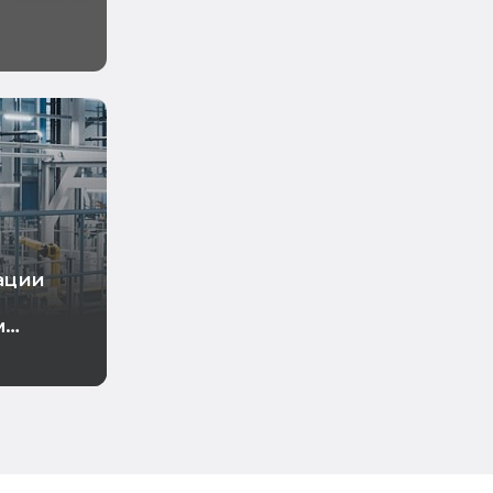
рации
м