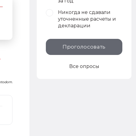
за год
Никогда не сдавали
уточненные расчеты и
декларации
Проголосовать
е
Все опросы
Fotodom.