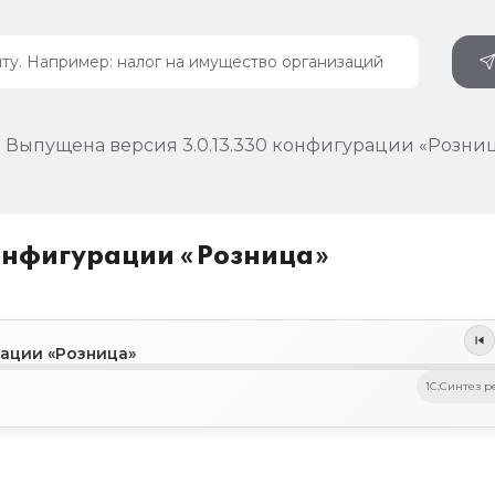
Выпущена версия 3.0.13.330 конфигурации «Розни
онфигурации «Розница»
рации «Розница»
1C:Синтез р