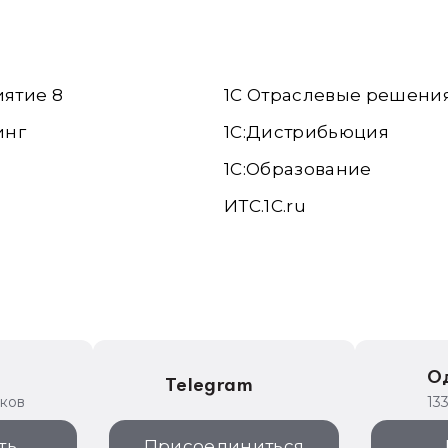
иятие 8
1С Отраслевые решени
инг
1С:Дистрибьюция
1С:Образование
ИТС.1C.ru
е
О
Telegram
иков
13
ть
Присоединиться