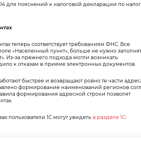
04 для пояснений к налоговой декларации по налог
нтах
тах теперь соответствует требованиям ФНС. Все
оле «Населенный пункт», больше не нужно заполня
». Из-за прежнего подхода могли возникать
дило к отказам в приеме электронных документов.
ботают быстрее и возвращают ровно те части адрес
равлено формирование наименований регионов сог
вила формирования адресной строки позволят
нтах.
ах пользователи 1С могут увидеть
в разделе 1С: