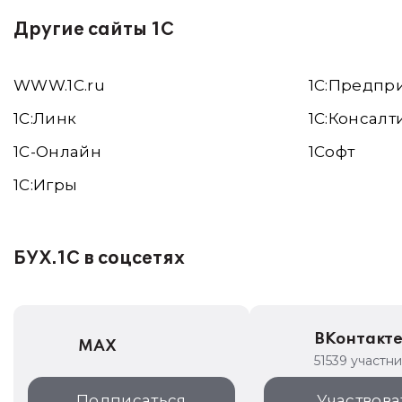
Другие сайты 1С
WWW.1С.ru
1С:Предпр
1С:Линк
1С:Консалт
1С-Онлайн
1Софт
1C:Игры
БУХ.1С в соцсетях
ВКонтакт
MAX
51539 участн
Подписаться
Участвова