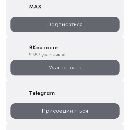
MAX
1С:Дистрибьюция
1С:Образование
Подписаться
ИТС.1C.ru
Образовательные программы
ВКонтакте
1С для торговли
51587 участников
1С:Торговая площадка
Участвовать
Telegram
Присоединиться