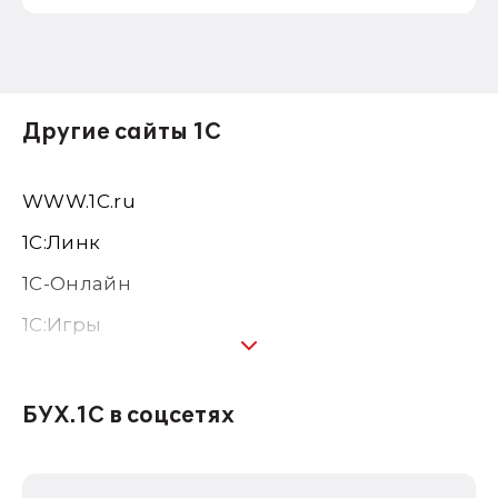
Другие сайты 1С
WWW.1С.ru
1С:Линк
1С-Онлайн
1C:Игры
1С:Предприятие 8
1С:Консалтинг
БУХ.1С в соцсетях
1Софт
1С Отраслевые решения