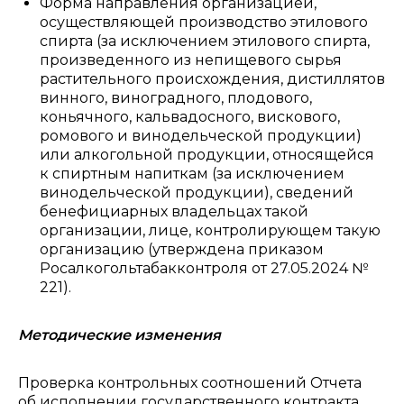
Форма направления организацией,
осуществляющей производство этилового
спирта (за исключением этилового спирта,
произведенного из непищевого сырья
растительного происхождения, дистиллятов
винного, виноградного, плодового,
коньячного, кальвадосного, вискового,
ромового и винодельческой продукции)
или алкогольной продукции, относящейся
к спиртным напиткам (за исключением
винодельческой продукции), сведений
бенефициарных владельцах такой
организации, лице, контролирующем такую
организацию (утверждена приказом
Росалкогольтабакконтроля от 27.05.2024 №
221).
Методические изменения
Проверка контрольных соотношений Отчета
об исполнении государственного контракта,