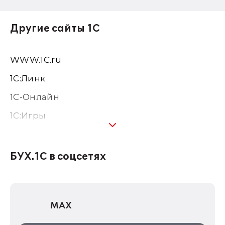
Другие сайты 1С
WWW.1С.ru
1С:Линк
1С-Онлайн
1C:Игры
1С:Предприятие 8
1С:Консалтинг
БУХ.1С в соцсетях
1Софт
1С Отраслевые решения
MAX
1С:Дистрибьюция