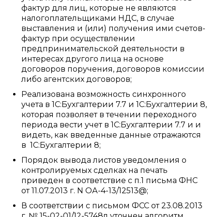
фактур для лиц, которые не являются
налогоплательщиками НДС, в случае
выставления и (или) получения ими счетов-
фактур при осуществлении
предпринимательской деятельности в
интересах другого лица на основе
договоров поручения, договоров комиссии
либо агентских договоров;
Реализована возможность синхронного
учета в 1С:Бухгалтерии 7.7 и 1С:Бухгалтерии 8,
которая позволяет в течении переходного
периода вести учет в 1С:Бухгалтерии 7.7 и и
видеть, как введенные данные отражаются
в 1С:Бухгалтерии 8;
Порядок вывода листов уведомления о
контролируемых сделках на печать
приведен в соответствие с п.1 письма ФНС
от 11.07.2013 г. N ОА-4-13/12513@;
В соответствии с письмом ФСС от 23.08.2013
г. № 15-02-01/12-5748л уточнен алгоритм