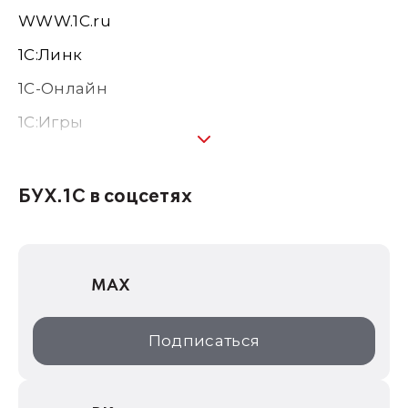
WWW.1С.ru
1С:Линк
1С-Онлайн
1C:Игры
1С:Предприятие 8
1С:Консалтинг
БУХ.1С в соцсетях
1Софт
1С Отраслевые решения
MAX
1С:Дистрибьюция
1С:Образование
Подписаться
ИТС.1C.ru
Образовательные программы