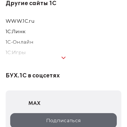
Другие сайты 1С
WWW.1С.ru
1С:Линк
1С-Онлайн
1C:Игры
1С:Предприятие 8
1С:Консалтинг
БУХ.1С в соцсетях
1Софт
1С Отраслевые решения
MAX
1С:Дистрибьюция
1С:Образование
Подписаться
ИТС.1C.ru