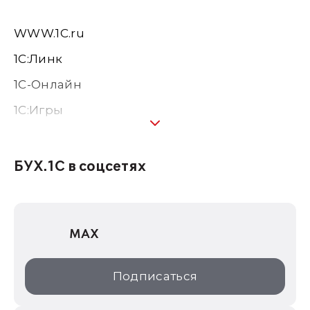
WWW.1С.ru
1С:Линк
1С-Онлайн
1C:Игры
1С:Предприятие 8
1С:Консалтинг
БУХ.1С в соцсетях
1Софт
1С Отраслевые решения
MAX
1С:Дистрибьюция
1С:Образование
Подписаться
ИТС.1C.ru