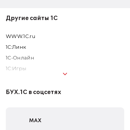
Другие сайты 1С
WWW.1С.ru
1С:Линк
1С-Онлайн
1C:Игры
1С:Предприятие 8
1С:Консалтинг
БУХ.1С в соцсетях
1Софт
1С Отраслевые решения
MAX
1С:Дистрибьюция