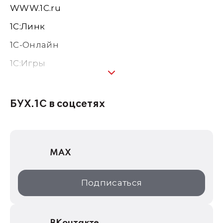
WWW.1С.ru
1С:Линк
1С-Онлайн
1C:Игры
1С:Предприятие 8
1С:Консалтинг
БУХ.1С в соцсетях
1Софт
1С Отраслевые решения
MAX
1С:Дистрибьюция
1С:Образование
Подписаться
ИТС.1C.ru
Образовательные программы