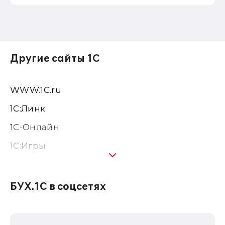
Другие сайты 1С
WWW.1С.ru
1С:Линк
1С-Онлайн
1C:Игры
1С:Предприятие 8
1С:Консалтинг
БУХ.1С в соцсетях
1Софт
1С Отраслевые решения