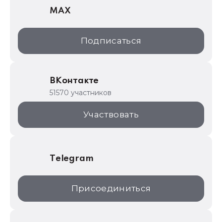
MAX
1С:Дистрибьюция
1С:Образование
Подписаться
ИТС.1C.ru
Образовательные программы
ВКонтакте
1С для торговли
51570 участников
1С:Торговая площадка
Участвовать
Telegram
Присоединиться