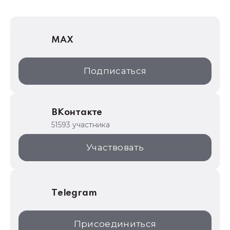
1Софт
1С Отраслевые решения
MAX
1С:Дистрибьюция
1С:Образование
Подписаться
ИТС.1C.ru
Образовательные программы
ВКонтакте
1С для торговли
51593 участника
1С:Торговая площадка
Участвовать
Telegram
Присоединиться