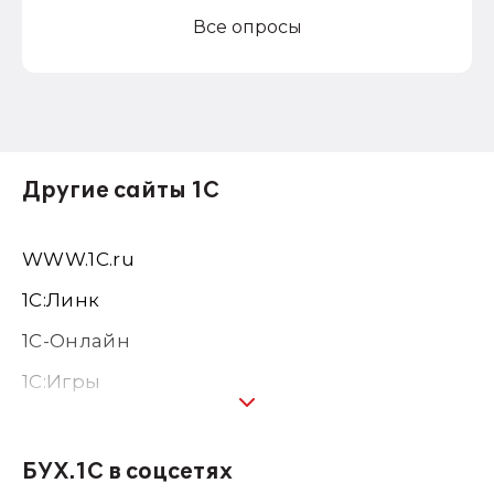
Все опросы
Другие сайты 1С
WWW.1С.ru
1С:Линк
1С-Онлайн
1C:Игры
1С:Предприятие 8
1С:Консалтинг
БУХ.1С в соцсетях