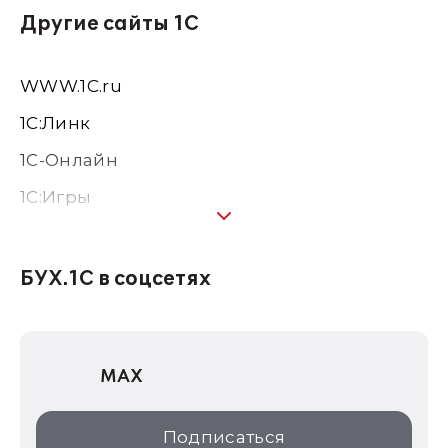
Другие сайты 1С
WWW.1С.ru
1С:Линк
1С-Онлайн
1C:Игры
1С:Предприятие 8
1С:Консалтинг
БУХ.1С в соцсетях
1Софт
1С Отраслевые решения
MAX
1С:Дистрибьюция
1С:Образование
Подписаться