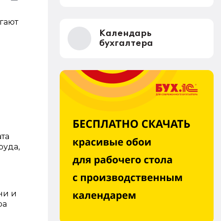
агают
Календарь
бухгалтера
ата
руда,
ни и
ра