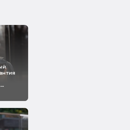
ый
рантия
о
ный