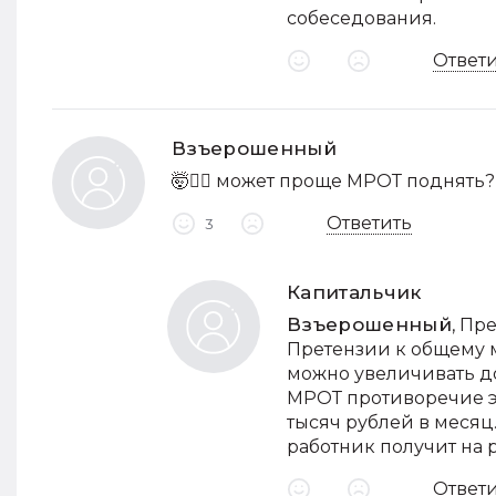
собеседования.
Ответ
Взъерошенный
🤯🤷‍♀️ может проще МРОТ поднять?
Ответить
3
Капитальчик
Взъерошенный
, Пр
Претензии к общему 
можно увеличивать до
МРОТ противоречие эт
тысяч рублей в месяц
работник получит на 
Ответ