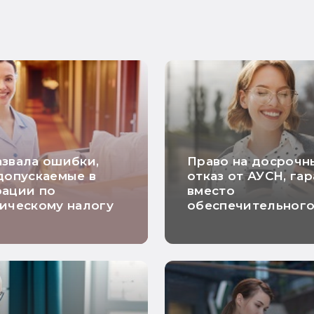
звала ошибки,
Право на досрочн
допускаемые в
отказ от АУСН, га
рации по
вместо
ическому налогу
обеспечительног
платежа и расчет
НДС по длящимся
договорам: самые
хорошие новости
недели