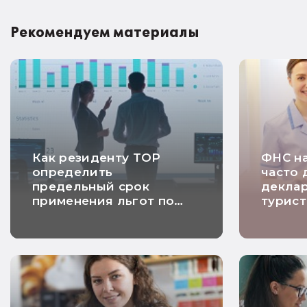
Рекомендуем материалы
Как резиденту ТОР
ФНС на
определить
часто 
предельный срок
декла
применения льгот по
турист
налогу на прибыль