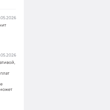
.05.2026
чит
.05.2026
ативой,
рплат
же
 может