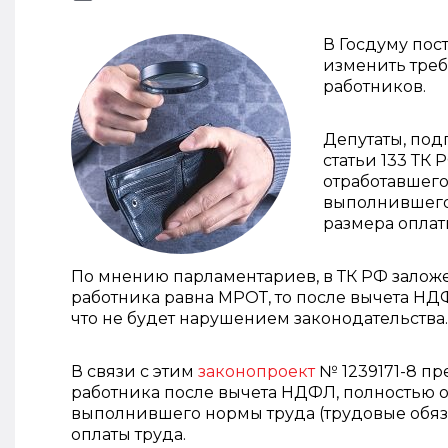
В Госдуму пос
изменить тре
работников.
Депутаты, под
статьи 133 ТК
отработавшего
выполнившего
размера оплат
По мнению парламентариев, в ТК РФ заложе
работника равна МРОТ, то после вычета НД
что не будет нарушением законодательства.
В связи с этим
законопроект
№ 1239171-8 пр
работника после вычета НДФЛ, полностью о
выполнившего нормы труда (трудовые обяз
оплаты труда.