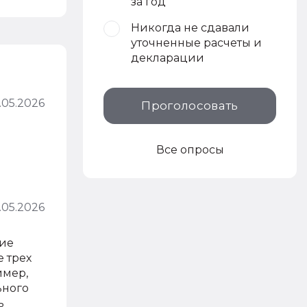
за год
Никогда не сдавали
уточненные расчеты и
декларации
.05.2026
Проголосовать
Все опросы
.05.2026
бие
е трех
имер,
ьного
ь