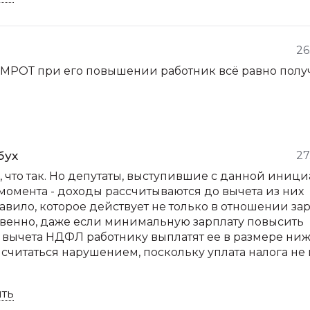
26
л МРОТ при его повышении работник всё равно полу
бух
27
я, что так. Но депутаты, выступившие с данной иници
момента - доходы рассчитываются до вычета из них
авило, которое действует не только в отношении за
твенно, даже если минимальную зарплату повысить
е вычета НДФЛ работнику выплатят ее в размере ни
т считаться нарушением, поскольку уплата налога не
ить