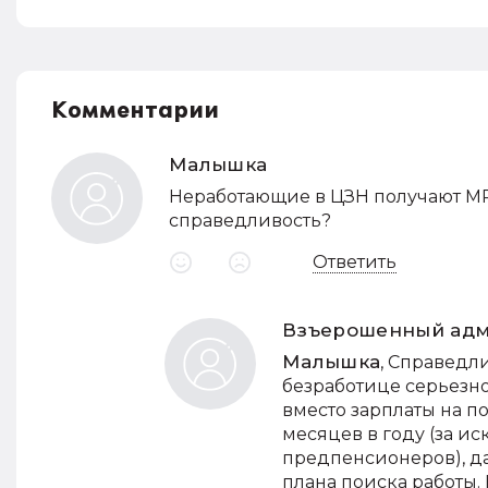
Комментарии
Малышка
Неработающие в ЦЗН получают МР
справедливость?
Ответить
Взъерошенный ад
Малышка
, Справедл
безработице серьезн
вместо зарплаты на по
месяцев в году (за и
предпенсионеров), д
плана поиска работы.