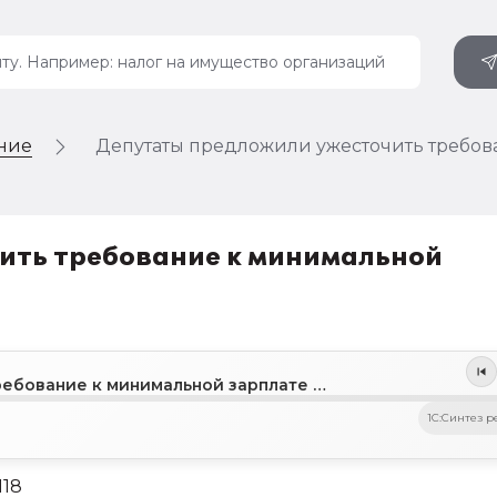
ение
Депутаты предложили ужесточить требов
ить требование к минимальной
Депутаты предложили ужесточить требование к минимальной зарплате работников
1C:Синтез р
118