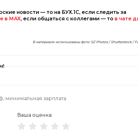
рские новости — то на БУХ.1С, если следить за
е в МАХ
, если общаться с коллегами — то
в чате д
В материале использованы фото: SZ Photos / Shutterstock / 
м!
рф
,
минимальная зарплата
Ваша оценка: