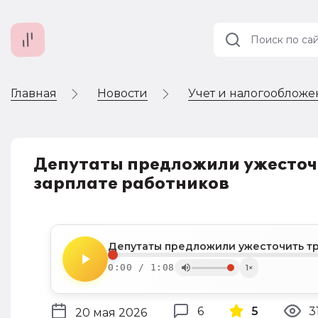
Главная
Новости
Учет и налогооблож
Учет и
налогообложение
Автоматизация
Депутаты предложили ужесточ
зарплате работников
0:00 / 1:08
1×
6
5
3
20 мая 2026