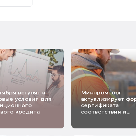
нтября вступят в
Минпромторг
овые условия для
актуализирует фо
тиционного
сертификата
вого кредита
соответствия и
декларации о
соответствии