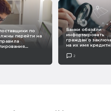
Банки обязали
поставщики по
информировать
олжны перейти на
граждан о заключ
правила
на их имя кредит
улирования
договоров
тоимости
2
кции