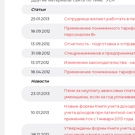
Другие материалы сайта по теме: "УСН"
Статьи
25.01.2013
Сотрудница желает работать в п
Применение пониженного тарифа с
18.09.2012
персоналом 8»
13.09.2012
Отчетность - подготовка и отпра
31.08.2012
Спецрежимников и предпринимат
13.07.2012
Изменения законодательства - н
18.04.2012
Применение пониженных тарифов
Новости
Пени за неуплату авансовых пла
23.01.2013
уменьшены, если за год уплачива
Новые формы Книги учета доходов
10.01.2013
учета доходов при патентной си
применяются с 1 января 2013 года
Утверждены формы Книги учета д
28.12.2012
уснщиков и Книги учета доходов 