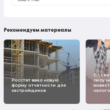
Рекомендуем материалы
С 1 се
Росстат ввел новую
силу н
форму отчетности для
инвес
застройщиков
налого