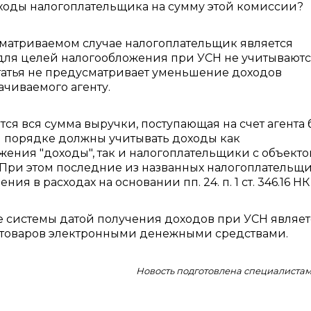
ходы налогоплательщика на сумму этой комиссии?
сматриваемом случае налогоплательщик является
РФ для целей налогообложения при УСН не учитывают
 статья не предусматривает уменьшение доходов
чиваемого агенту.
ся вся сумма выручки, поступающая на счет агента 
м порядке должны учитывать доходы как
ения "доходы", так и налогоплательщики с объект
 При этом последние из названных налогоплательщ
ия в расходах на основании пп. 24. п. 1 ст. 346.16 НК
 системы датой получения доходов при УСН являет
 товаров электронными денежными средствами.
Новость подготовлена специалиста