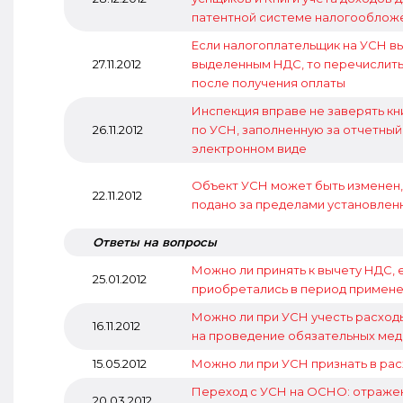
патентной системе налогооблож
Если налогоплательщик на УСН в
27.11.2012
выделенным НДС, то перечислить
после получения оплаты
Инспекция вправе не заверять кн
26.11.2012
по УСН, заполненную за отчетный
электронном виде
Объект УСН может быть изменен,
22.11.2012
подано за пределами установлен
Ответы на вопросы
Можно ли принять к вычету НДС, 
25.01.2012
приобретались в период примен
Можно ли при УСН учесть расходы
16.11.2012
на проведение обязательных мед
15.05.2012
Можно ли при УСН признать в ра
Переход с УСН на ОСНО: отражени
20.03.2012