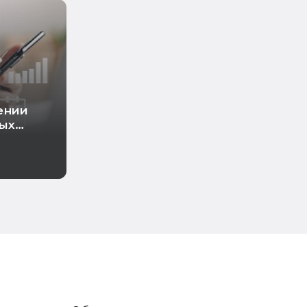
ении
ных