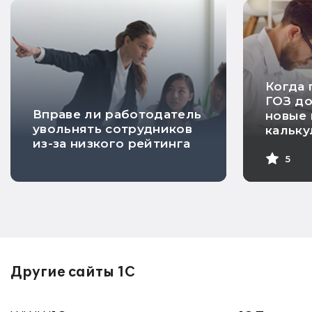
Когда 
ГОЗ д
Вправе ли работодатель
новые 
увольнять сотрудников
кальк
из-за низкого рейтинга
себес
проду
5
Другие сайты 1С