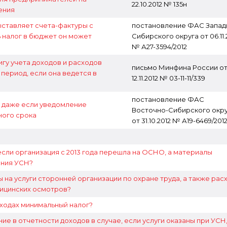
22.10.2012 № 135н
ения
ыставляет счета-фактуры с
постановление ФАС Запад
 налог в бюджет он может
Сибирского округа от 06.11.
№ А27-3594/2012
игу учета доходов и расходов
письмо Минфина России о
 период, если она ведется в
12.11.2012 № 03-11-11/339
постановление ФАС
 даже если уведомление
Восточно-Сибирского окр
ного срока
от 31.10.2012 № А19-6469/201
если организация с 2013 года перешла на ОСНО, а материалы
ения УСН?
 на услуги сторонней организации по охране труда, а также рас
ицинских осмотров?
сходах минимальный налог?
е в отчетности доходов в случае, если услуги оказаны при УСН,