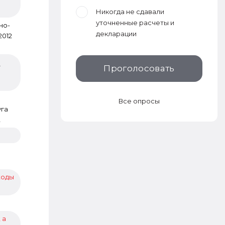
Никогда не сдавали
уточненные расчеты и
но-
декларации
2012
т
Проголосовать
Все опросы
уга
2
ходы
 а