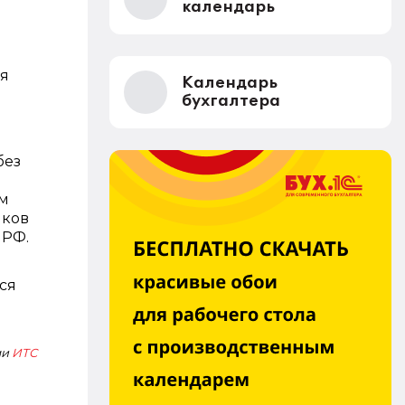
календарь
ся
Календарь
бухгалтера
без
ом
иков
 РФ.
ся
ми
ИТС