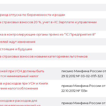
ериод отпуска по беременности и родам
траховых взносов 20 %, учет в «1С:Зарплате и управлении
вка в контролирующие органы прямо из "1С:Предприятия 8"
елей ждут изменения
астоящее и будущее
 страховых взносов новыми категориями льготников
тежей при УСН должны быть
письмо Минфина России о
ется минимальный налог
29.12.2012 № 03-02-07/1-323
 и расходов при УСН и Книги
приказ Минфина России от
стеме налогообложения
22.10.2012 № 135н
оходов и расходов для
приказ Минфина России от
для предпринимателей на