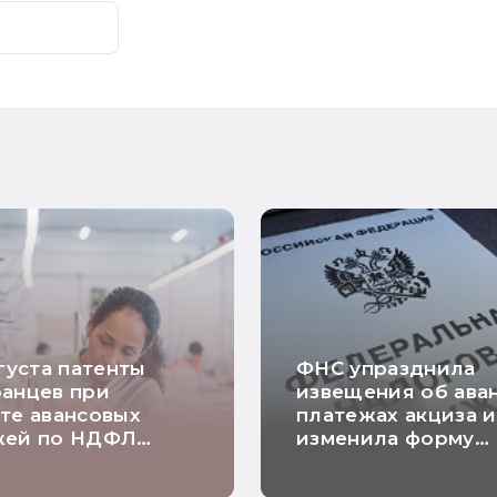
вгуста патенты
ФНС упразднила
анцев при
извещения об ава
те авансовых
платежах акциза и
жей по НДФЛ
изменила форму
автоматически
заявления о
роваться
согласовании рас