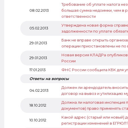
Требование об уплате налога нез
08.02.2013
большая сумма недоимки, чем в 
ответственности
Утверждена новая форма справки
05.02.2013
задолженности по уплате обяза
Банк не вправе открыть организа
29.01.2013
операции приостановлены не по 
Новая версия КЛАДРа опубликов
29.01.2013
России
17.01.2013
ФНС России сообщила КБК для упл
Ответы на вопросы
Должен ли арендодатель вносить 
04.02.2013
договор на вывоз и утилизацию 
Должна ли налоговая инспекция 
18.10.2012
документов) право применять ста
Какой адрес (старый или новый) 
10.10.2012
регистрации изменений в ЕГРЮЛ