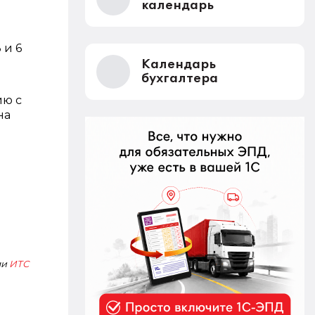
календарь
 и 6
Календарь
бухгалтера
ию с
на
й
ми
ИТС