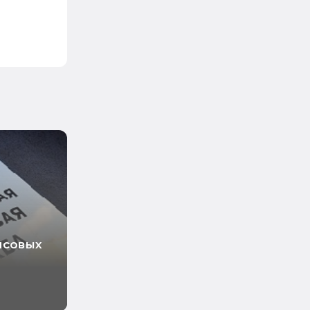
нсовых
ходов