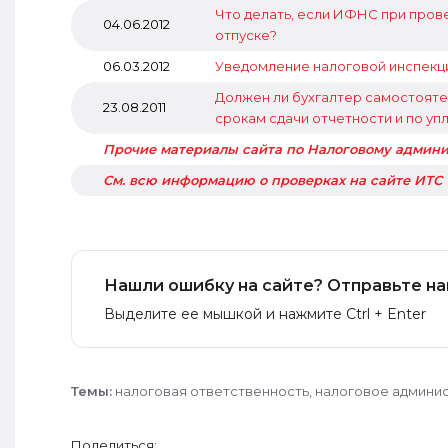
Что делать, если ИФНС при прове
04.06.2012
отпуске?
06.03.2012
Уведомление налоговой инспекци
Должен ли бухгалтер самостояте
23.08.2011
срокам сдачи отчетности и по уп
Прочие материалы сайта по Налоговому админ
См. всю информацию о проверках на сайте ИТС
Нашли ошибку на сайте? Отправьте на
Выделите ее мышкой и нажмите Ctrl + Enter
Темы:
налоговая ответственность
,
налоговое админи
Поделиться: