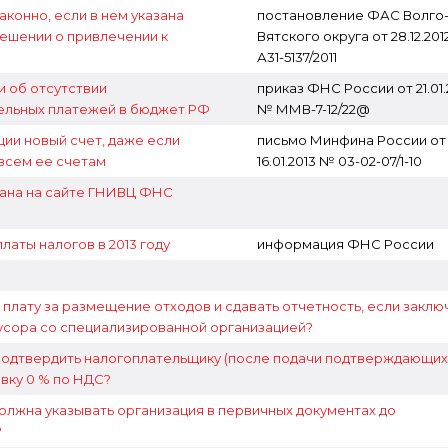
аконно, если в нем указана
постановление ФАС Волго
решении о привлечении к
Вятского округа от 28.12.20
А31-5137/2011
 об отсутствии
приказ ФНС России от 21.01.
тельных платежей в бюджет РФ
№ ММВ-7-12/22@
ции новый счет, даже если
письмо Минфина России от
всем ее счетам
16.01.2013 № 03-02-07/1-10
ана на сайте ГНИВЦ ФНС
аты налогов в 2013 году
информация ФНС России
плату за размещение отходов и сдавать отчетность, если заклю
мусора со специализированной организацией?
подтвердить налогоплательщику (после подачи подтверждающих
вку 0 % по НДС?
должна указывать организация в первичных документах до
?