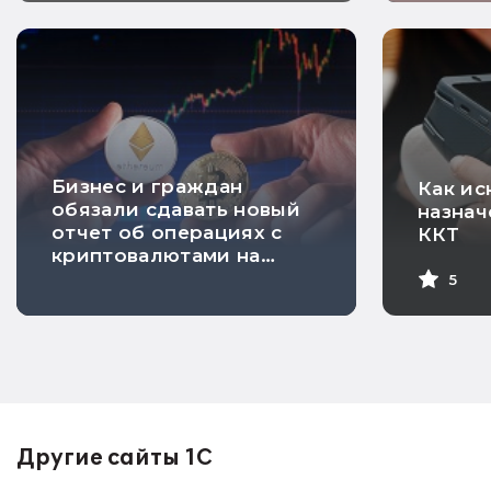
Бизнес и граждан
Как ис
обязали сдавать новый
назнач
отчет об операциях с
ККТ
криптовалютами на
иностранных
5
платформах
Другие сайты 1С