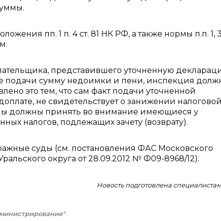
суммы.
ния пп. 1 п. 4 ст. 81 НК РФ, а также нормы п.п. 1, 3
м.
плательщика, представившего уточненную декларац
 ее подачи сумму недоимки и пени, инспекция долж
лено это тем, что сам факт подачи уточненной
оплате, не свидетельствует о занижении налогово
аны должны принять во внимание имеющиеся у
ых налогов, подлежащих зачету (возврату).
ражные суды (см. постановления ФАС Московского
С Уральского округа от 28.09.2012 № Ф09-8968/12).
Новость подготовлена специалиста
дминистрирование"