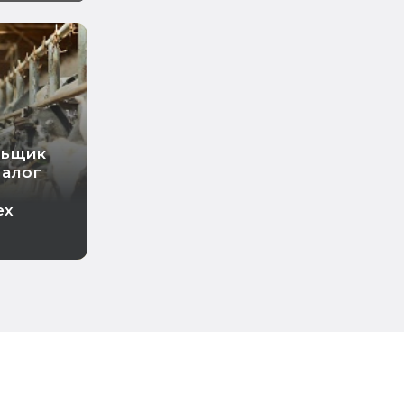
льщик
налог
ех