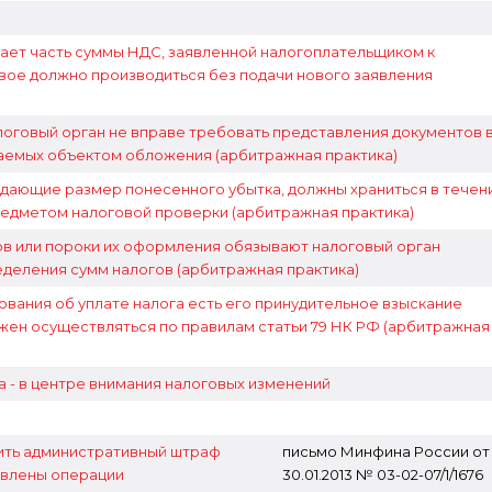
вает часть суммы НДС, заявленной налогоплательщиком к
вое должно производиться без подачи нового заявления
логовый орган не вправе требовать представления документов 
аемых объектом обложения (арбитражная практика)
дающие размер понесенного убытка, должны храниться в течен
редметом налоговой проверки (арбитражная практика)
в или пороки их оформления обязывают налоговый орган
деления сумм налогов (арбитражная практика)
ования об уплате налога есть его принудительное взыскание
лжен осуществляться по правилам статьи 79 НК РФ (арбитражная
а - в центре внимания налоговых изменений
ить административный штраф
письмо Минфина России от
новлены операции
30.01.2013 № 03-02-07/1/1676