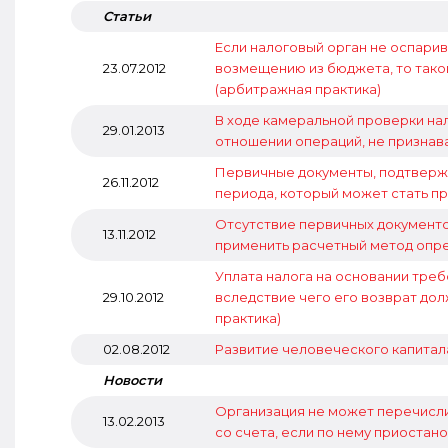
Статьи
Если налоговый орган не оспари
23.07.2012
возмещению из бюджета, то тако
(арбитражная практика)
В ходе камеральной проверки на
29.01.2013
отношении операций, не признав
Первичные документы, подтверж
26.11.2012
периода, который может стать п
Отсутствие первичных документо
13.11.2012
применить расчетный метод опре
Уплата налога на основании треб
29.10.2012
вследствие чего его возврат до
практика)
02.08.2012
Развитие человеческого капитал
Новости
Организация не может перечисл
13.02.2013
со счета, если по нему приоста