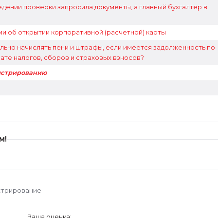
дении проверки запросила документы, а главный бухгалтер в
и об открытии корпоративной (расчетной) карты
льно начислять пени и штрафы, если имеется задолженность по
лате налогов, сборов и страховых взносов?
истрированию
м!
стрирование
Ваша оценка: