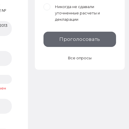
-
Никогда не сдавали
12 №
уточненные расчеты и
декларации
2013
Проголосовать
Все опросы
чен