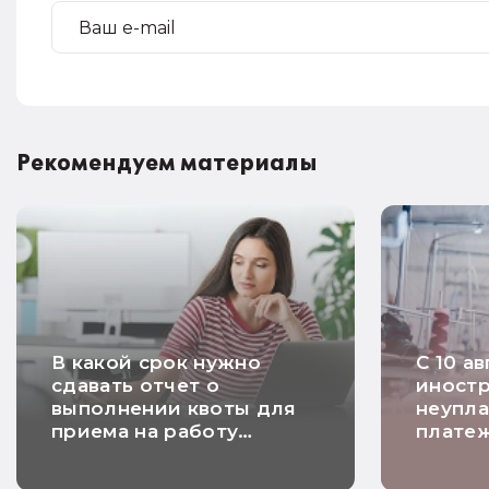
Рекомендуем материалы
В какой срок нужно
С 10 а
сдавать отчет о
иностр
выполнении квоты для
неупла
приема на работу
плате
инвалидов
будут 
аннули