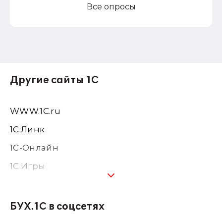
Все опросы
Другие сайты 1С
WWW.1С.ru
1С:Линк
1С-Онлайн
1C:Игры
1С:Предприятие 8
1С:Консалтинг
БУХ.1С в соцсетях
1Софт