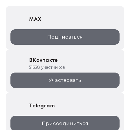
1С Отраслевые решения
MAX
1С:Дистрибьюция
1С:Образование
Подписаться
ИТС.1C.ru
Образовательные программы
ВКонтакте
1С для торговли
51538 участников
1С:Торговая площадка
Участвовать
Telegram
Присоединиться