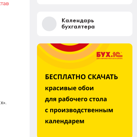
став
Календарь
бухгалтера
х».