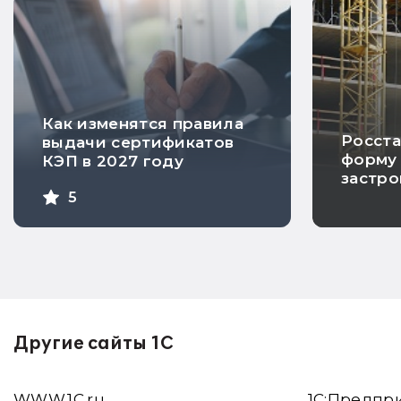
Как изменятся правила
Росста
выдачи сертификатов
форму 
КЭП в 2027 году
застр
5
Другие сайты 1С
WWW.1С.ru
1С:Предпр