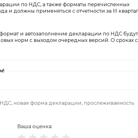
ларации по НДС, а также форматы перечисленных
ода и должны применяться с отчетности за III кварта
 формат и автозаполнение декларации по НДС будут
овых норм с выходом очередных версий. О сроках с
м!
 НДС
,
новая форма декларации
,
прослеживаемость
Ваша оценка: