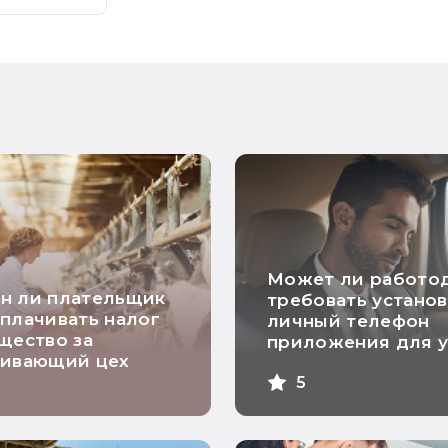
Может ли работо
н ли плательщик
требовать установ
плачивать налог
личный телефон
щество за
приложения для у
аивающий цех
рабочего времени
5