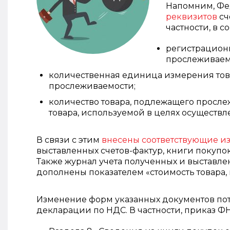
Напомним, Фед
реквизитов
сч
частности, в 
регистрацион
прослеживаем
количественная единица измерения това
прослеживаемости;
количество товара, подлежащего просл
товара, используемой в целях осуществ
В связи с этим
внесены соответствующие и
выставленных счетов-фактур, книги покупок
Также журнал учета полученных и выставле
дополнены показателем «стоимость товара,
Изменение форм указанных документов пот
декларации по НДС. В частности, приказ 