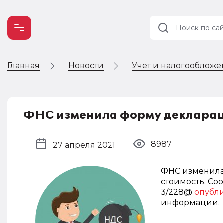
Главная
Новости
Учет и налогооблож
Учет и
налогообложение
Автоматизация
ФНС изменила форму деклара
8987
27 апреля 2021
ФНС изменила
стоимость. Со
3/228@
опубл
информации.