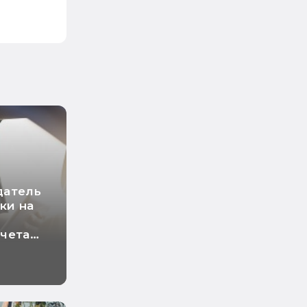
датель
ки на
чета