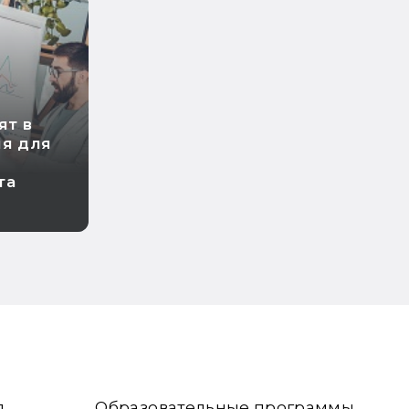
ят в
ия для
та
я
Образовательные программы