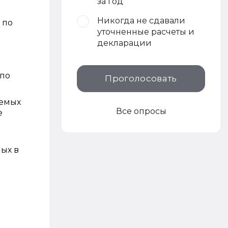
за год
Никогда не сдавали
 по
уточненные расчеты и
декларации
 по
Проголосовать
яемых
Все опросы
е
ых в