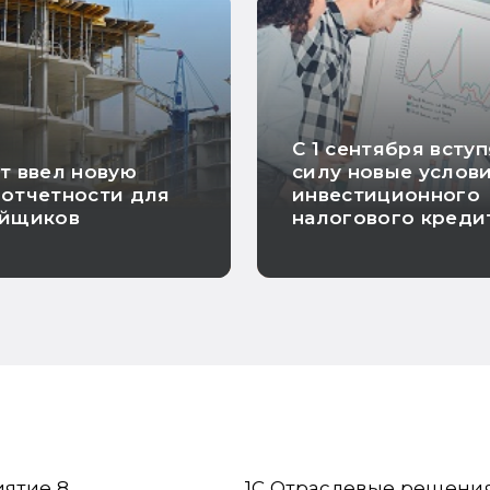
С 1 сентября вступ
т ввел новую
силу новые услов
отчетности для
инвестиционного
ойщиков
налогового креди
иятие 8
1С Отраслевые решени