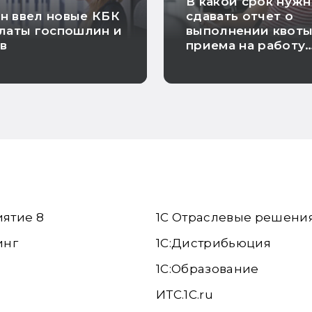
В какой срок нуж
н ввел новые КБК
сдавать отчет о
латы госпошлин и
выполнении квоты
в
приема на работу
инвалидов
иятие 8
1С Отраслевые решени
инг
1С:Дистрибьюция
1С:Образование
ИТС.1C.ru