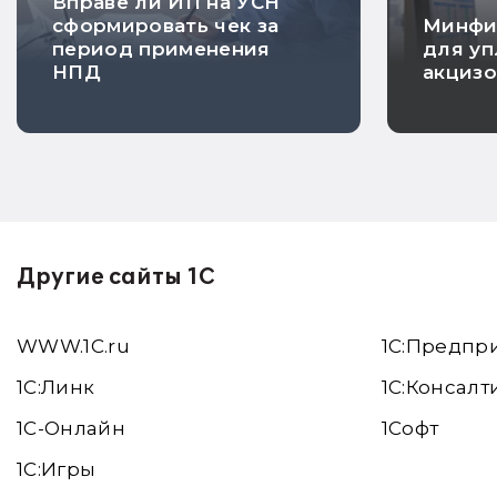
Вправе ли ИП на УСН
сформировать чек за
Минфи
период применения
для уп
НПД
акцизо
Другие сайты 1С
WWW.1С.ru
1С:Предпр
1С:Линк
1С:Консалт
1С-Онлайн
1Софт
1C:Игры