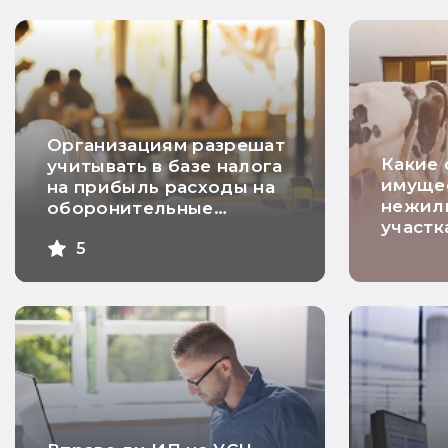
Организациям разрешат
Какие 
учитывать в базе налога
имуще
на прибыль расходы на
нежил
оборонительные
участк
мероприятия
5