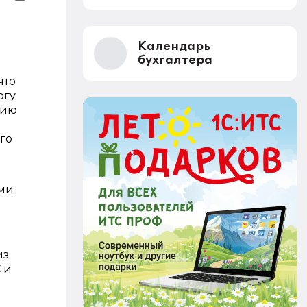
Календарь
бухгалтера
что
огу
нию
го
ями
из
 и