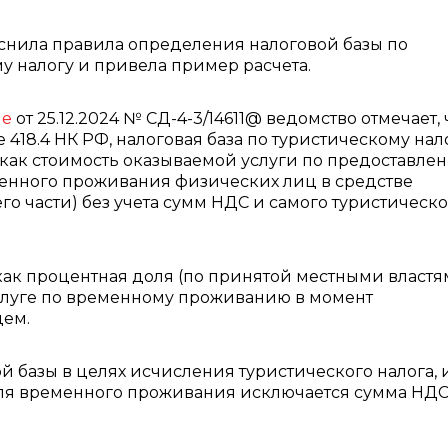
снила правила определения налоговой базы по
у налогу и привела пример расчета.
ме
от 25.12.2024 № СД-4-3/14611@ ведомство отмечает, 
е 418.4 НК РФ, налоговая база по туристическому нал
как стоимость оказываемой услуги по предоставле
енного проживания физических лиц в средстве
го части) без учета сумм НДС и самого туристическо
как процентная доля (по принятой местными власт
услуге по временному проживанию в момент
цем.
й базы в целях исчисления туристического налога, 
для временного проживания исключается сумма НДС