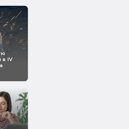
ую
 в IV
а