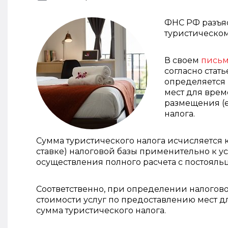
ФНС РФ разъя
туристическом
В своем
пись
согласно стать
определяется 
мест для врем
размещения (е
налога.
Сумма туристического налога исчисляется 
ставке) налоговой базы применительно к 
осуществления полного расчета с постояль
Соответственно, при определении налогово
стоимости услуг по предоставлению мест 
сумма туристического налога.