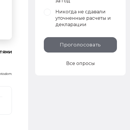
за год
Никогда не сдавали
уточненные расчеты и
декларации
Проголосовать
стями
Все опросы
Fotodom.