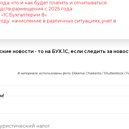
ода: кто и как будет платить и отчитываться
ств размещения с 2025 года
 «1С:Бухгалтерии 8»
оду: начисление в различных ситуациях, учет в
рские новости - то на БУХ.1С, если следить за ново
В материале использованы фото: Ekkamai Chaikanta / Shutterstock / 
м!
туристический налог