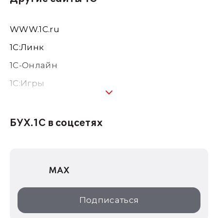
WWW.1С.ru
1С:Линк
1С-Онлайн
1C:Игры
1С:Предприятие 8
1С:Консалтинг
БУХ.1С в соцсетях
1Софт
1С Отраслевые решения
MAX
1С:Дистрибьюция
1С:Образование
Подписаться
ИТС.1C.ru