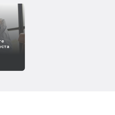
те
уста