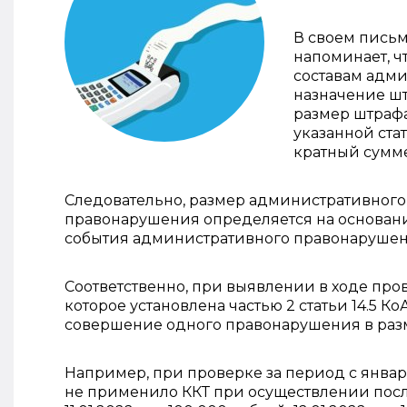
В своем письм
напоминает, чт
составам адм
назначение шт
размер штрафа
указанной ст
кратный сумме
Следовательно, размер административного
правонарушения определяется на основани
события административного правонарушен
Соответственно, при выявлении в ходе про
которое установлена частью 2 статьи 14.5 К
совершение одного правонарушения в раз
Например, при проверке за период с январ
не применило ККТ при осуществлении последн