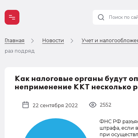
Главная
Новости
Учет и налогооблож
Учет и
налогообложение
раз подряд
Автоматизация
Как налоговые органы будут о
неприменение ККТ несколько р
2552
22 сентября 2022
ФНС РФ разъяс
штрафа, если
при осуществл