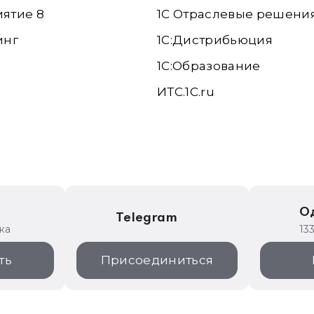
иятие 8
1С Отраслевые решени
инг
1С:Дистрибьюция
1С:Образование
ИТС.1C.ru
е
О
Telegram
ка
13
ть
Присоединиться