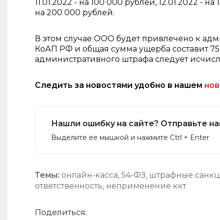
11.01.2022 - на 100 000 рублей, 12.01.2022 - на
на 200 000 рублей.
В этом случае ООО будет привлечено к адми
КоАП РФ и общая сумма ущерба составит 75
административного штрафа следует исчисля
Следить за новостями удобно в нашем
нов
Нашли ошибку на сайте? Отправьте на
Выделите ее мышкой и нажмите Ctrl + Enter
Темы:
онлайн-касса
,
54-ФЗ
,
штрафные санк
ответственность
,
неприменение ккт
Поделиться: