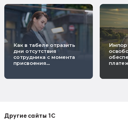
хорошие новости
недели
Как в табеле отразить
Импор
дни отсутствия
освобо
сотрудника с момента
обесп
присвоения
плате
инвалидности до
предъ
увольнения
банков
Другие сайты 1С