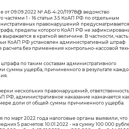
е от 09.09.2022 № АБ-4-20/11978@ ведомство
о частями 1 - 16 статьи 3.5 КоАП РФ по отдельным
инистративных правонарушений предусматриваетс
рафа, пределы которого КоАП РФ не зафиксированы
 выражается в кратной величине. В частности, часть
атьи КоАП РФ установлен административный штраф
 расчета без применения контрольно-кассовой тех
 штрафа по таким составам административного
и суммы ущерба, причиненного в результате каждо
ия.
верки нескольких правонарушений, ответственность
оАП РФ, административное наказание назначается как
мере доли от общей суммы причиненного ущерба.
я по март 2022 года налоговые органы выявили, чт
их 5 расчетов: 10.01.2022 - на сумму 100 000 рубл