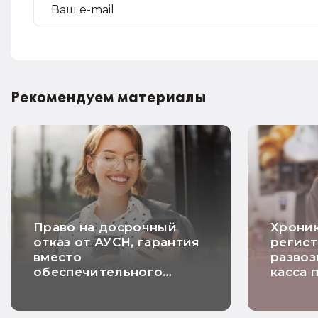
Рекомендуем материалы
Право на досрочный
Хроник
отказ от АУСН, гарантия
регист
вместо
развоз
обеспечительного
касса 
платежа и расчетный
на ПСН
НДС по длящимся
риска 
договорам: самые