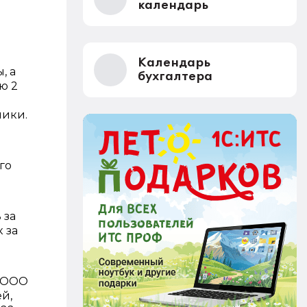
календарь
я
Календарь
, а
бухгалтера
ю 2
ники.
го
 за
 за
о ООО
ей,