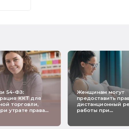
и 54-ФЗ:
Женщинам могут
рация ККТ для
предоставить пра
ной торговли,
дистанционный р
при утрате права
работы при
 и исключение
беременности
проверки