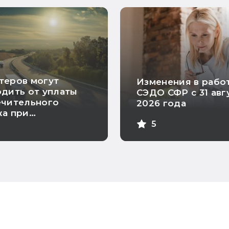
теров могут
Изменения в рабо
дить от уплаты
СЭДО СФР с 31 авг
ечительного
2026 года
жа при
явлении
5
ской гарантии