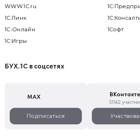
WWW.1С.ru
1С:Предпр
1С:Линк
1С:Консалт
1С-Онлайн
1Софт
1C:Игры
БУХ.1С в соцсетях
ВКонтакт
MAX
51562 участни
Подписаться
Участвова